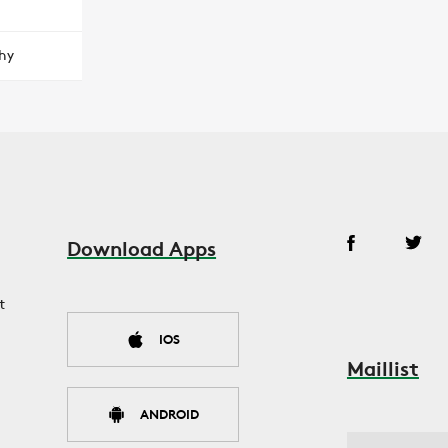
hy
Download Apps
t
IOS
Maillist
ANDROID