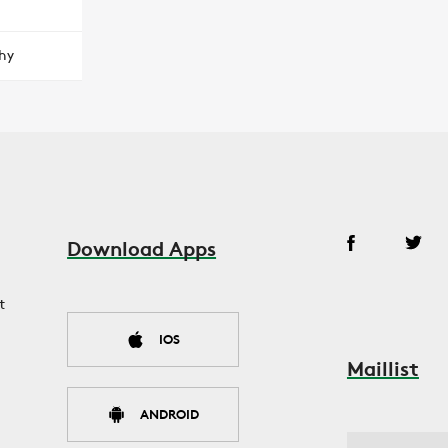
hy
Download Apps
t
IOS
Maillist
ANDROID