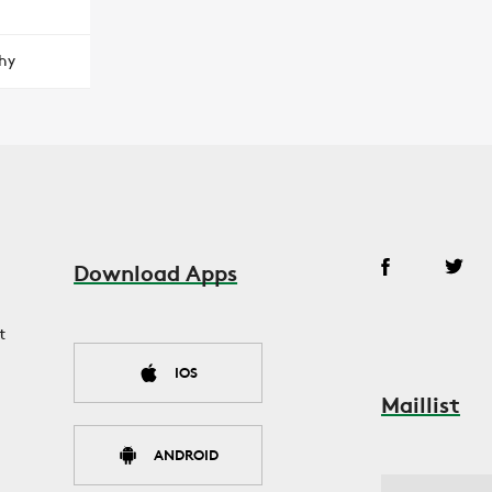
hy
Download Apps
t
IOS
Maillist
ANDROID