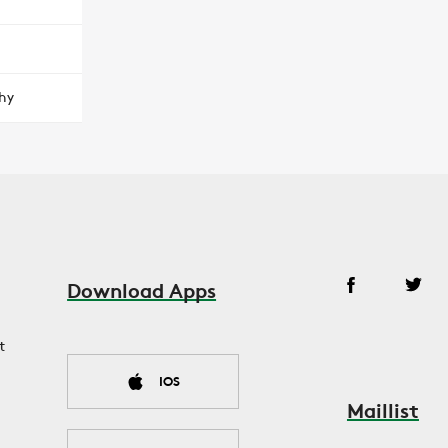
hy
Download Apps
t
IOS
Maillist