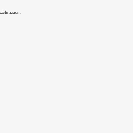
محمد هاشم عبدالله الشهاري ، و فضل على احمد ابوغانم .