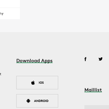
hy
Download Apps
t
IOS
Maillist
ANDROID