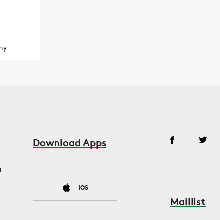
hy
Download Apps
t
IOS
Maillist