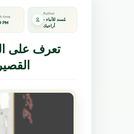
Author
sh time
مُسند للأنباء -
9 PM
أراجيك
تعرف على الر
القصيرة 