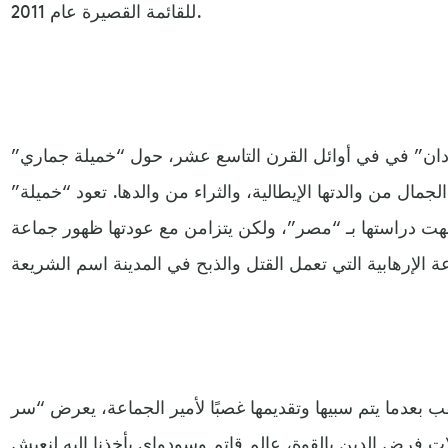
للقائمة القصيرة عام 2011.
دان” في في أوائل القرن التاسع عشر، حول “خميلة جماري”
لجمال من والدتها الإيطالية، والثراء من والدها. تعود “خميلة”
أنهت دراستها بـ “مصر”، ولكن يتزامن مع عودتها ظهور جماعة
 بعدما يتم سبيها وتقديمها غصبًا لأمير الجماعة، يعرض “سر
ات فرض الدين بالقوة، عالم قاتم وسودواي يأخذنا إليه لنعيش