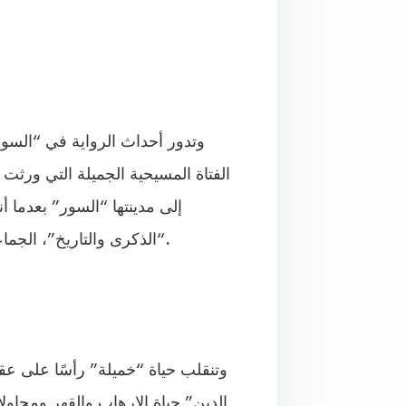
وتدور أحداث الرواية في “السو
الفتاة المسيحية الجميلة التي ورثت ا
إلى مدينتها “السور” بعدما 
“الذكرى والتاريخ”، الجماعة الإرهابية التي تعمل القتل والذبح في المدينة اسم الشريعة.
وتنقلب حياة “خميلة” رأسًا على عقب
الدين” حياة الإرهاب والقهر ومحاول