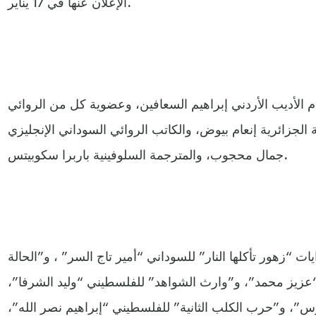
الإعلان عنها في 17 يناير.
ام الأديب الأردني إبراهيم السعافين، وعضوية كل من الروائي
الجزائرية إنعام بيوض، والكاتب الروائي السوداني الإنجليزي
جمال محجوب، والمترجمة السلوفينية باربرا سكوبيتس.
ت “زهور تأكلها النار” للسوداني “أمير تاج السر” ، و”الحالة
عزيز محمد”، و”وارث الشواهد” للفلسطيني “وليد الشرفا”،
س”، و”حرب الكلب الثانية” للفلسطيني “إبراهيم نصر الله”،