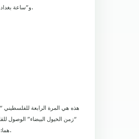
و”ساعة بغداد” للعراقية “شهد الراوي”، وأقدم لك نبذةً قصيرةً عن كل منها.
هذه هي المرة الرابعة للفلسطيني “إب
هما: “قناديل ملك الجليل” عام 2012، و”شرفة الهاوية” عام 2014.