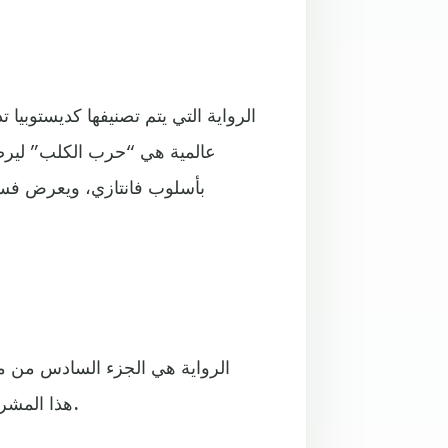
الرواية التي يتم تصنيفها كديستوبيا
عالمية هي “حرب الكلب” ليرصد
بأسلوب فانتازي، ويعرض فس
الرواية هي الجزء السادس من م
هذا المشروع ست روايات لكل منها استقلالها التام عن الروايات الأخرى.