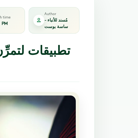
Author
sh time
مُسند للأنباء -
1 PM
ساسة بوست