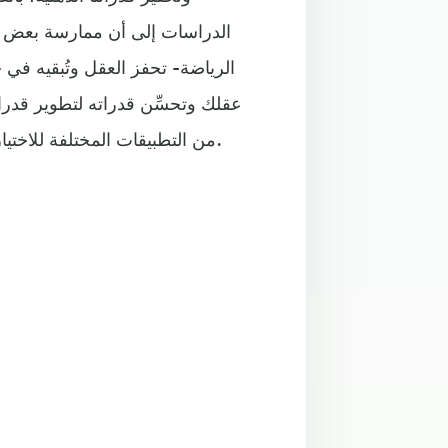
الدراسات إلى أن ممارسة بعض ال
الرياضة- تحفز العقل وتُبقيه في 
عقلك وتحسِّن قدراته لتطوير قدرا
من التطبيقات المختلفة للاختيار من بينها ما يناسبك لتقضي معها بضع دقائق يوميًّا أو أسبوعيًّا.