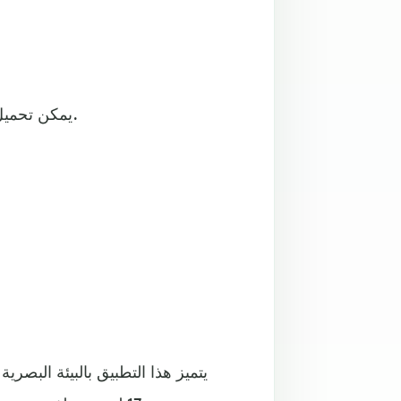
يمكن تحميل التطبيق من هنا: للهواتف بنظام أندرويد والهاوتف بنظام أبل.
يتميز هذا التطبيق بالبيئة البصري