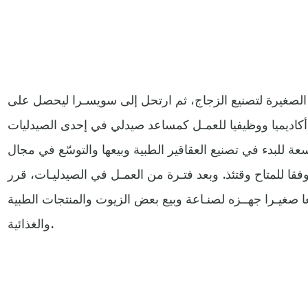
لصغيرة لتصنيع الزجاج، ثم ارتحل إلى سويسـرا ليحصل على
ه أكاديميا ووظيفيا للعمـل كمساعد صيدلي في إحدى الصيدليات
ة للبدء في تصنيع العقاقير الطبية وبيعها والتوسّع في مجال
ا للمتاح وقتئذ. وبعد فتـرة من العمـل في الصيدليـات، قرر
صغيـرا جهــزه لصنـاعة وبيع بعض الزيوت والمنتجات الطبية
والغذائية.