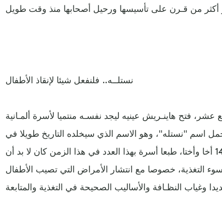
نستلــه.. فلنفعل شيئا لإنقاذ الأطفال
عشر، فتح هاينـريش عينيه ليجد نفسـه منتميا لأسرة ألمـانية
حمل اسم "نستله"، وهو الاسم الذي سيخلده التاريخ طويلا في
وقت لاحق. أسرة هائلة تضم 14 أخا وأختا، طبعا أسرة بهذا العدد في هذا الزمن كان لا بد أن
وء التغذية، خصوصا مع انتشار الأمراض التي تصيب الأطفال