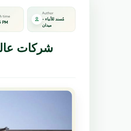
Author
sh time
مُسند للأنباء -
5 PM
ميدان