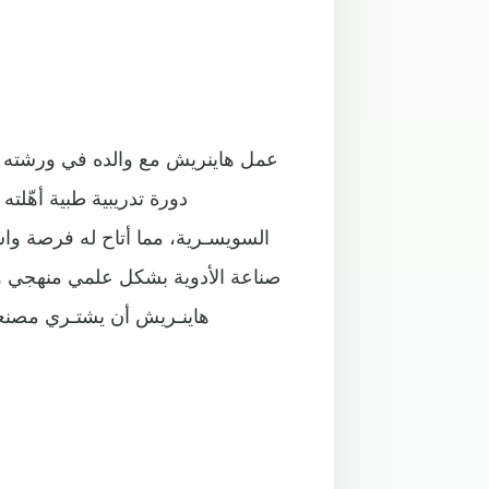
عمل هاينريش مع والده في ورشته ا
دورة تدريبية طبية أهّلت
السويسـرية، مما أتاح له فرصة واسع
صناعة الأدوية بشكل علمي منهجي وفق
هاينـريش أن يشتـري مصنعا 