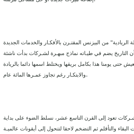
ة الريادية" من البيزنس المقتـرن بالأفكـار والخدمات الجديدة
 التاريخ يضم في طيـاته نماذج مبهـرة لشـركات بدأت ناشئة
ش حتى يومنا هذا بكامل بريقها ويختلط اسمها دائما بالريادة
والابتكـار رغم تجاوز عمـرها المائة عام.
ـركات تعود إلى القرن التاسع عشر، نسلط الضوء على بداية
بقاء والتأقلم ثم التضخم لاحقا لتتحول إلى أيقونات عالميـة