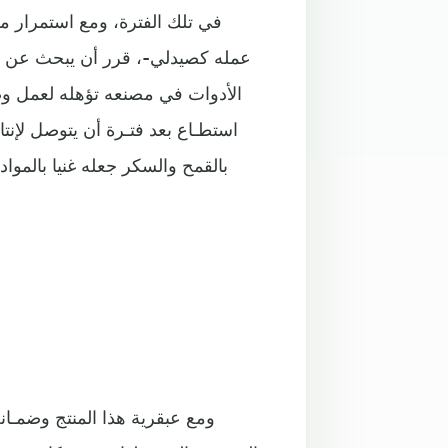
في تلك الفترة، ومع استمرار م
عمله كصيدلي-، قرر أن يبحث عن ح
الأدوات في مصنعه تؤهله لعمل وصف
استطـاع بعد فتـرة أن يتوصل لإ
بالقمح والسكر جعله غنيا بالمواد
ومع عبقرية هذا المنتج وضمـا