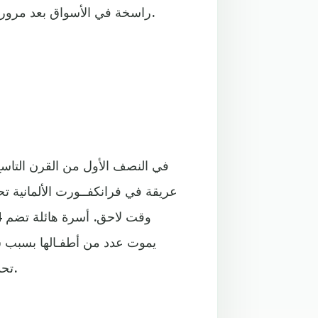
راسخة في الأسواق بعد مرور أكثر من قـرن على تأسيسها ورحيل أصحابها منذ وقت طويل.
في النصف الأول من القرن التاسع 
عريقة في فرانكفــورت الألمانية ت
يموت عدد من أطفـالها بسبب س
تحديدا وغياب النظـافة والأساليب الصحيحة في التغذية والمتابعة.