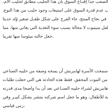
الصعب جدا إقنـاع السوق بأن هذا الحليب مطابق لحليب الأم،
بب عدم قدرة السوق على استيعاب وجود حليب من هذا النوع.
ش في نجاح المنتج، جاء الفرج على شكل طفـل صغير وُلد حديثا
فل سيموت لا محالة بسبب سوء التغذية التي يعاني منها، مما
جعل حالته ميئوسا منها تقريبا.
 سمحت الأسرة لهاينريش أن يمنحه وصفة من حليبه الصناعي
 من الموت المحقق. فقط هذه الحادثة هي التي جعلت طلبات
اينريش لشراء حليبه الصنـاعي بعد أن بدا واضحا مدى قدرته
سية للأطفال، وهو ما جعل اسم شركته ينتشر بشكل كبيـر وفي
زمن قياسي.