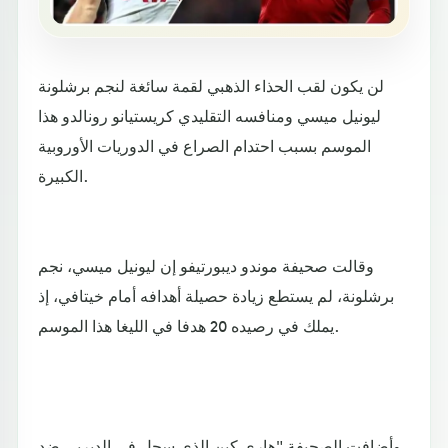
لن يكون لقب الحذاء الذهبي لقمة سائغة لنجم برشلونة
ليونيل ميسي ومنافسه التقليدي كريستيانو رونالدو هذا
الموسم بسبب احتدام الصراع في الدوريات الأوروبية
الكبيرة.
وقالت صحيفة موندو ديبورتيفو إن ليونيل ميسي، نجم
برشلونة، لم يستطع زيادة حصيلة أهدافه أمام خيتافي، إذ
يملك في رصيده 20 هدفا في الليغا هذا الموسم.
وأضافت الصحيفة "هاري كين الذي سجل في الديربي ضد