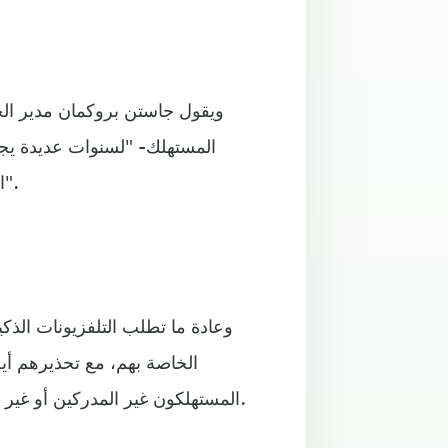
ويقول جاستن بروكمان مدير الخص
المستهلك- "لسنوات عديدة يجر
الذكية، لكن قليل منهم يتوقع أن تلفزيوناتهم تراقب ما يفعلونه".
وعادة ما تطلب التلفزيونات الذكي
الخاصة بهم، مع تحذيرهم أي
المستهلكون غير المدركين أو غير الصبورين عبر الإعدادات دون قراءة ما يوافقون عليه أو فهمه.