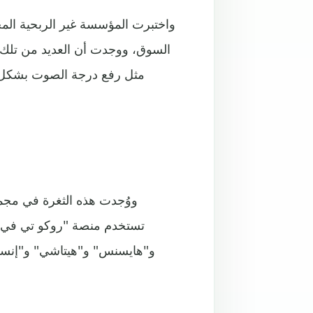
واختبرت المؤسسة غير الربحية المخ
السوق، ووجدت أن العديد من تلك ا
مثل رفع درجة الصوت بشكل كبي
ووُجدت هذه الثغرة في مج
تستخدم منصة "روكو تي في" 
و"هايسنس" و"هيتاشي" و"إنسي