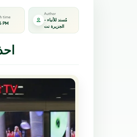
Author
sh time
مُسند للأنباء -
6 PM
الجزيرة نت
احذ