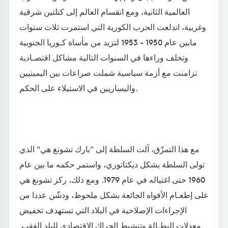
العالمية الثانية، ومع انقسام العالم إلى كتلتين شرقية
وغربية، اندلعت الحرب الكورية التي استمرت ثلاث سنوات
مابين عام 1950 - 1953 لتزيد من مأساة كـوريا الجنوبية
وتخلف وراءها في السنوات التالية مشاكل اقتصـادية
تزامنت مع أزمة سياسية شملت صراعات بين اليمينيين
واليساريين في الاستيلاء على الحكم.
مع هذا التمزّق، آلت السلطة إلى "بارك تشونغ هي" الذي
تولى السلطة بشكل ديكتاتوري، واستمر حكمه ما بين عام
1960 حتى اغتياله في عام 1979. ومع ذلك، ركز تشونغ هي
على إطعـام الأفواه الجائعة بشكل ملحوظ، ودشّن عددا من
الإجراءات الإصلاحية في البلاد التي تستهدف تخفيض
معدلات البطـالة وتنشيط الحراك الاقتصادي للبلد الفقيـر