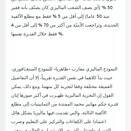
50 % (أي نصف الشعب الماليزي كان يصنّف بأنه فقير
منذ 50 عاما) إلى أقل من 5 % فقط مع مطلع الألفية
الجديدة، وتراجعت الأميّة من أكثر من 70 % إلى أقل من 4
% فقط خلال الفتـرة نفسها.
النموذج الماليزي مقارب -ظاهريا- للنموذج السنغـافوري،
حيث بدأ كلاهما في نفس الفتـرة تقريباً، إلا أن التفاصيل
العميقة مختلفة وفقا لتجربة كل منهما. ومع ذلك، يمكن
القول إن التجربة الماليزية ظهـرت في أكبر صورها إبان
فتـرة حكم مهاتير محمد الممتدة من الثمانينيات إلى مطلع
الألفية الثالثة، والتي تقدمت فيها ماليزيا بشكل هائل
اعتمادا على الكفاءات والتركيز على التعليم وضرب
الفسـاد واجتذاب الفـرص الاستثمـارية العالمية. بمعنى