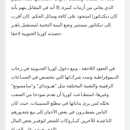
الذي يعاني من أزمات كبيرة. إلا أنه في المقابل يتهم بأنه
كان ديكتـاتورا استحوذ على كافة وسائل الحكم. كان أقرب
إلى ديكتاتور مستنير وضع البنية التحتية لمستقبل باهـر
حصدته كوريا الجنوبية لاحقا.
في العقود اللاحقة ، ومع دخول كوريا الجنـوبية في رحاب
الديموقراطية وتمدد شركـاتها التي تتخصص في الصنـاعات
الرقمية والتقنية المختلفة مثل "هيـونداي" و"سامسونغ"
وغيرها، استطـاعت كوريا أن تقدم نموذجا من الصعب
تخيّله لمن يرى بداياتها في مطلع الستينيات، حيث كان
الناس يضطـرون في بعض الأحيان إلى بيع شعـورهم
الناعمـة للآخرين كبـاروكات للشعر لتوفيـر بعض المال
الذي يعينهم على الحيـاة!