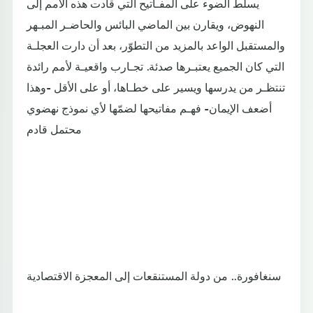
يسلّط الضوء على المفـاتيح التي قادت هذه الأمم إلى
النهوض، ويقارن بين الماضي البائس والحاضـر المبـهر
والمستقبل الواعد بالمزيد من التطوّر، بعد أن دارت العجلـة
التي كان الجميع يعتبـرها صدئة. تجـارب واقعيـة لأمم رائدة
تنتظـر من يدرسها ويسير على خطـاها، أو على الأقل -وهذا
أضعف الإيمان- فهـم مفاتيحها لضمّها لأي نموذج نهضوي
محتمل قادم
سنغافورة.. من دولة المستنقعات إلى المعجزة الاقتصادية