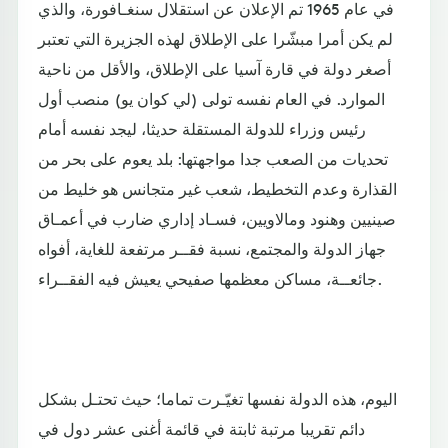
في عام 1965 تم الإعلان عن استقلال سنغـافورة، والذي
لم يكن أمرا مبشّرا على الإطلاق لهذه الجزيرة التي تعتبر
أصغر دولة في قارة آسيا على الإطلاق، والأقل من ناحية
الموارد. في العام نفسه تولى (لي كوان يو) منصب أول
رئيس وزراء للدولة المستقلة حديثا، ليجد نفسه أمام
تحديات من الصعب جدا مواجهتها: بلد يعوم على بحر من
القذارة وعدم التخطيط، شعب غير متجانس هو خليط من
صينيين وهنود ومالاويين، فسـاد إداري ضارب في أعمـاق
جهاز الدولة والمجتمع، نسبة فقــر مرتفعة للغاية، أفواه
جائعــة، مساكن معظمها صفيحي يعيش فيه الفقــراء.
اليوم، هذه الدولة نفسها تغيّـرت تماما؛ حيث تحتـل بشكل
دائم تقريبا مرتبة ثابتة في قائمة أغنى عشر دول في