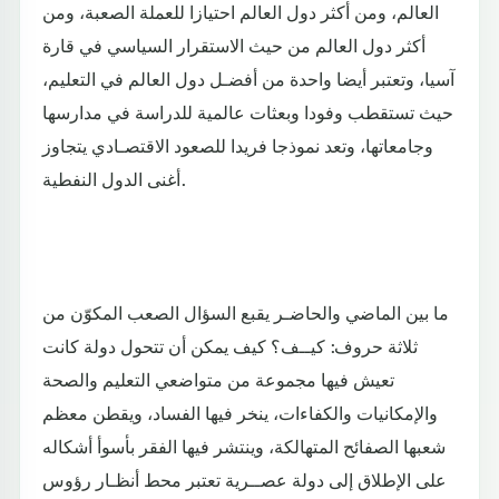
العالم، ومن أكثر دول العالم احتيازا للعملة الصعبة، ومن
أكثر دول العالم من حيث الاستقرار السياسي في قارة
آسيا، وتعتبر أيضا واحدة من أفضـل دول العالم في التعليم،
حيث تستقطب وفودا وبعثات عالمية للدراسة في مدارسها
وجامعاتها، وتعد نموذجا فريدا للصعود الاقتصـادي يتجاوز
أغنى الدول النفطية.
ما بين الماضي والحاضـر يقبع السؤال الصعب المكوّن من
ثلاثة حروف: كيــف؟ كيف يمكن أن تتحول دولة كانت
تعيش فيها مجموعة من متواضعي التعليم والصحة
والإمكانيات والكفاءات، ينخر فيها الفساد، ويقطن معظم
شعبها الصفائح المتهالكة، وينتشر فيها الفقر بأسوأ أشكاله
على الإطلاق إلى دولة عصــرية تعتبر محط أنظـار رؤوس