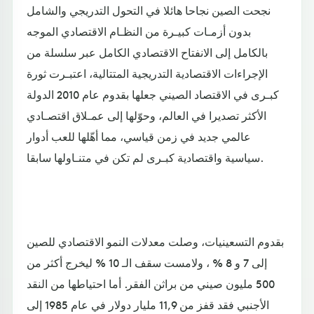
نجحت الصين نجاحا هائلا في التحول التدريجي والشامل
بدون أزمـات كبيـرة من النظـام الاقتصادي الموجه
بالكامل إلى الانفتاح الاقتصادي الكامل عبر سلسلة من
الإجراءات الاقتصادية التدريجية المتتالية، اعتبـرت ثورة
كبـرى في الاقتصاد الصيني جعلها بقدوم عام 2010 الدولة
الأكثر تصديرا في العالم، وحوّلها إلى عمـلاق اقتصـادي
عالمي جديد في زمن قياسي، مما أهّلها للعب أدوار
سياسية واقتصادية كبـرى لم تكن في متنـاولها سابقا.
بقدوم التسعينيات، وصلت معدلات النمو الاقتصادي للصين
إلى 7 و 8 % ، ولامست سقف الـ 10 % ليخرج أكثر من
500 مليون صيني من براثن الفقر. أما احتياطها من النقد
الأجنبي فقد قفز من 11,9 مليار دولار في عام 1985 إلى