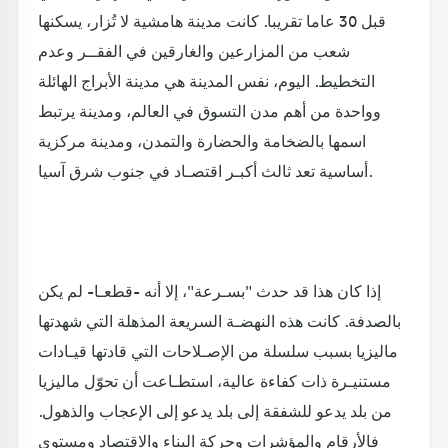
قبل 30 عاما تقريبا. كانت مدينة هامشية لا تُزار، يسكنها
شعب من المزارعين والغارقين في الفقــر وعدم
التخطيط. اليوم، نفس المدينة هي مدينة الأبراج الهائلة
وواحدة من أهم مدن التسوق في العالم، ومدينة يرتبط
اسمها بالضخامة والحضارة والتمدن، ومدينة مركزية
أساسية تعد ثالث أكبـر اقتصـاد في جنوب شرق آسيا.
إذا كان هذا قد حدث "بسـرعة"، إلا أنه -قطعـا- لم يكن
بالصدفة. كانت هذه النهضـة السريعة المذهلة التي شهدتها
ماليزيا بسبب سلسلة من الإصـلاحات التي قادتها قيـادات
مستنيـرة ذات كفاءة عالية، استطـاعت أن تحوّل ماليزيا
من بلد يدعو للشفقة إلى بلد يدعو إلى الإعجاب والذهول.
فالأرقام والمؤشرات وحركة البناء والاقتصاد ومستوى