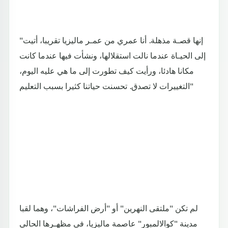
"إنها قصـة مذهلة. أنا عمري من عمـر ماليزيا تقريبا، أتيت
إلى الحيـاة عندما نالت استقلالها، ونشأت فيها عندما كانت
مكانا هادئا، ورأيت كيف تطورت إلى ما هي عليه اليوم،
التغييرات لا تصدق. تحسنت حياتنا كثيرا بسبب التعليم"
لم تكن "ملتقى النهرين" أو "أرض الفراشات"، وهما لقبا
مدينة "كوالالمبور" عاصمة ماليزيا، في مظهـرها الحالي