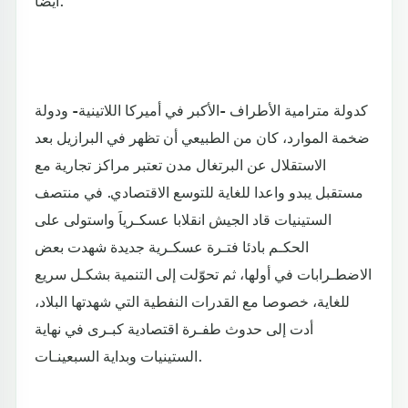
أيضا.
كدولة مترامية الأطراف -الأكبر في أميركا اللاتينية- ودولة
ضخمة الموارد، كان من الطبيعي أن تظهر في البرازيل بعد
الاستقلال عن البرتغال مدن تعتبر مراكز تجارية مع
مستقبل يبدو واعدا للغاية للتوسع الاقتصادي. في منتصف
الستينيات قاد الجيش انقلابا عسكـرياَ واستولى على
الحكـم بادئا فتـرة عسكـرية جديدة شهدت بعض
الاضطـرابات في أولها، ثم تحوّلت إلى التنمية بشكـل سريع
للغاية، خصوصا مع القدرات النفطية التي شهدتها البلاد،
أدت إلى حدوث طفـرة اقتصادية كبـرى في نهاية
الستينيات وبداية السبعينـات.