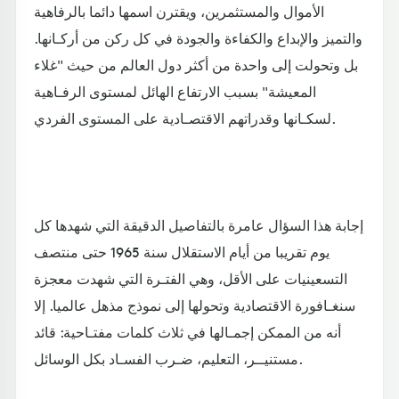
الأموال والمستثمرين، ويقترن اسمها دائما بالرفاهية
والتميز والإبداع والكفاءة والجودة في كل ركن من أركـانها.
بل وتحولت إلى واحدة من أكثر دول العالم من حيث "غلاء
المعيشة" بسبب الارتفاع الهائل لمستوى الرفـاهية
لسكـانها وقدراتهم الاقتصـادية على المستوى الفردي.
إجابة هذا السؤال عامرة بالتفاصيل الدقيقة التي شهدها كل
يوم تقريبا من أيام الاستقلال سنة 1965 حتى منتصف
التسعينيات على الأقل، وهي الفتـرة التي شهدت معجزة
سنغـافورة الاقتصادية وتحولها إلى نموذج مذهل عالميا. إلا
أنه من الممكن إجمـالها في ثلاث كلمات مفتـاحية: قائد
مستنيــر، التعليم، ضـرب الفسـاد بكل الوسائل.