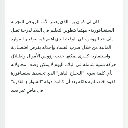
كان لي كوان يو -الذي يعتبر الأب الروحي للتجربة
السنغـافورية- مهتما بتطوير التعليم في البلاد لدرجة تصل
إلى حد الهوس، في الوقت الذي اهتم فيه بتوفيـر الموارد
المالية من خلال ضرب الفساد وإحلاله بفرص اقتصـادية
واستثمارية كبـرى يمكنها جذب رؤوس الأموال وإطـلاق
حركة تنمية شاملة في البلاد. اليوم لا يمكن وصف محاولاته
بأي كلمة سوى "النجـاح الباهر" الذي تجسدها سنغـافورة
كقوة اقتصـادية هائلة بعد أن كـانت دولة "الشوارع القذرة"
في ماضٍ غير بعيد.