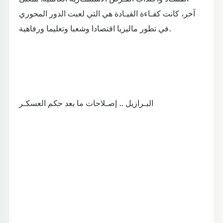
آخر، كانت كفـاءة القيـادة هي التي لعبت الدور المحوري
في تطور ماليزيا اقتصادا وشعبا وتعليما ورفاهية.
البـرازيل .. إصـلاحات ما بعد حكم العسكـر