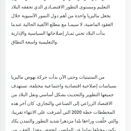
التعليم ومستوى التطور الاقتصـادي الذي تحققه البلاد
يجعل ماليزيا واحدة من أهم دول النمور الآسيوية خلال
العقود الماضية، لا سيمـا مع مطلع الألفية الحالية عندما
بدأت البلاد تجني ثمـار إصلاحاتها السياسية والإدارية
والتعليمية واسعة النطاق.
من الستينيات وحتى الآن بدأت حركة نهوض ماليزيا
بسياسات إصلاحية اقتصادية واجتماعية مختلفة، تستهدف
جميعها التطوير والتحديث بشكل أساسي ونقل البلاد من
الاقتصاد الزراعي إلى الصناعي والتجاري، كان آخر هذه
المخططات خطة 2020 التي أشرفت على الانتهاء تقريبا،
والتي خلّفت وراءها بلدا مزدهرا شديد التطور والتمدن يكاد
يكون مختلفا تماما عن الماضي. انخفض معدل الفقـر من