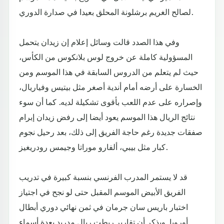
لصالح الغريم برشلونة المحلق بعيدا في صدارة الدوري.
وفي هذا الصدد قالت وسائل إعلام إن زيدان يتحمل
المسؤولية كاملة عن خروج لوس بلانكوس من الكأس،
حيث لم يتعلم من الدروس السابقة في هذا الموسم ومن
الخسارة على أرضه أمام أندية أصغر مثل بيتيس وفياريال،
وإصراره على عدم اللعب بأقوى تشكيلة لديه. كما أن سوء
نتائج الريال هذا الموسم يعود أيضا إلى رفض زيدان إبرام
صفقات جديدة رغم حاجة الفريق إلى ذلك، بعد رحيل نجوم
كبار مثل بيبي، ألفارو موراتا وجيمس رودريغيز.
قد لا يستمر المدرب الفرنسي بنسبة كبيرة في تدريب
الفريق الأبيض الموسم المقبل حتى لو نجح في اجتياز
اختبار باريس سان جرمان في ثمن نهائي دوري أبطال
أوروبا. ويذكر أن تقارير ربطت ريال مدريد بعدة أسماء