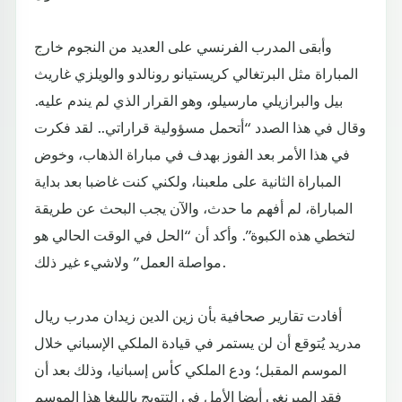
وأبقى المدرب الفرنسي على العديد من النجوم خارج
المباراة مثل البرتغالي كريستيانو رونالدو والويلزي غاريث
بيل والبرازيلي مارسيلو، وهو القرار الذي لم يندم عليه.
وقال في هذا الصدد “أتحمل مسؤولية قراراتي.. لقد فكرت
في هذا الأمر بعد الفوز بهدف في مباراة الذهاب، وخوض
المباراة الثانية على ملعبنا، ولكني كنت غاضبا بعد بداية
المباراة، لم أفهم ما حدث، والآن يجب البحث عن طريقة
لتخطي هذه الكبوة”. وأكد أن “الحل في الوقت الحالي هو
مواصلة العمل” ولاشيء غير ذلك.
أفادت تقارير صحافية بأن زين الدين زيدان مدرب ريال
مدريد يُتوقع أن لن يستمر في قيادة الملكي الإسباني خلال
الموسم المقبل؛ ودع الملكي كأس إسبانيا، وذلك بعد أن
فقد الميرنغي أيضا الأمل في التتويج بالليغا هذا الموسم