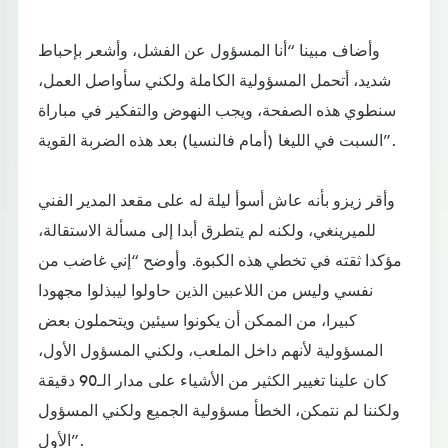
وأضاف مبينا “أنا المسؤول عن الفشل، وأشعر بإحباط
شديد، أتحمل المسؤولية الكاملة ولكني سأواصل العمل،
سنطوي هذه الصفحة، ويجب النهوض والتفكير في مباراة
السبت في الليغا (أمام فالنسيا) بعد هذه الضربة القوية”.
وأقر زيزو بأنه عاش أسوأ ليلة له على مقعد المدير الفني
للميرينغي، ولكنه لم يتطرق أبدا إلى مسألة الاستقالة،
مؤكدا ثقته في تخطي هذه الكبوة. وأوضح “إني غاضب من
نفسي وليس من اللاعبين الذين حاولوا ليبذلوا مجهودا
كبيرا، من الممكن أن يكونوا سيئين ويتحملون بعض
المسؤولية لأنهم داخل الملعب، ولكني المسؤول الأول،
كان علينا تغيير الكثير من الأشياء على مدار الـ90 دقيقة
ولكننا لم نتمكن، الخطأ مسؤولية الجميع ولكني المسؤول
الأول”.