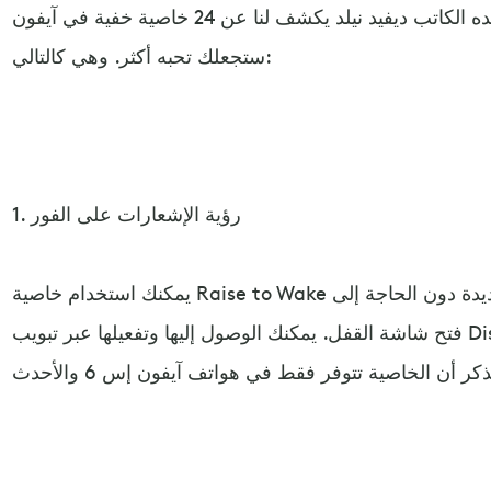
على موقع بوبيولار ساينس أعده الكاتب ديفيد نيلد يكشف لنا عن 24 خاصية خفية في آيفون
ستجعلك تحبه أكثر. وهي كالتالي:
1. رؤية الإشعارات على الفور
يمكنك استخدام خاصية Raise to Wake التي تتيح لك قراءة الإشعارات الجديدة دون الحاجة إلى
فتح شاشة القفل. يمكنك الوصول إليها وتفعيلها عبر تبويب Display & Brightness في