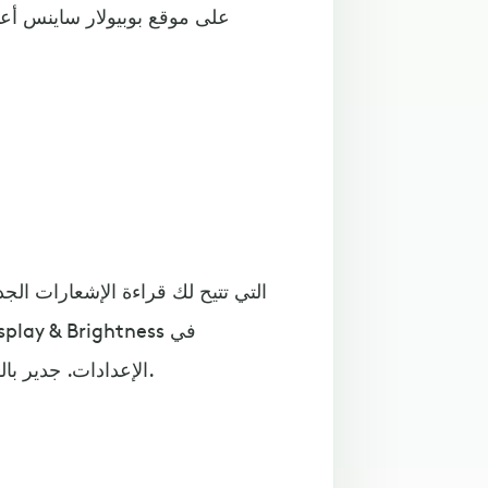
الإعدادات. جدير بالذكر أن الخاصية تتوفر فقط في هواتف آيفون إس 6 والأحدث.