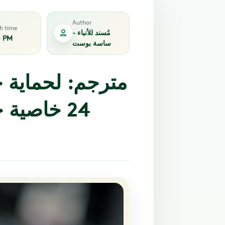
Author
sh time
مُسند للأنباء -
3 PM
ساسة بوست
مترجم: لحماية 
24 خاصية