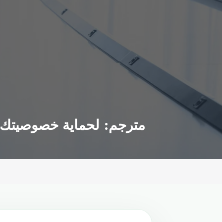
مترجم: لحماية خصوصيتك وتنظيم مهامك.. 24 خاصية خ