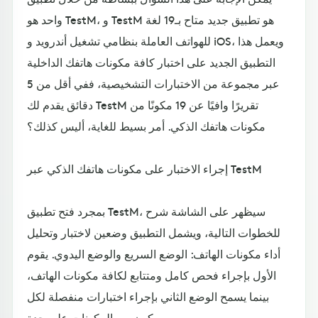
واحد هو TestM، و TestM هو تطبيق جديد متاح بـ19 لغة
للهواتف العاملة بنظامي تشغيل أندرويد و iOS، ويعمل هذا
التطبيق الجديد على اختبار كافة مكونات هاتفك الداخلية
عبر مجموعة من الاختبارات التشخيصية، ففي أقل من 5
دقائق يقدم لك TestM تقريرًا وافيًا عن 19 مكونًا من
مكونات هاتفك الذكي. أمر بسيط للغاية، أليس كذلك؟
إجراء الاختبار على مكونات هاتفك الذكي عبر TestM
بمجرد فتح تطبيق TestM، سيظهر على الشاشة شرح
للخطوات التالية، ويشمل التطبيق وضعين لاختبار وتحليل
أداء مكونات الهاتف: الوضع السريع والوضع اليدوي. يقوم
الأول بإجراء فحص كامل ومتتابع لكافة مكونات الهاتف،
بينما يسمح الوضع الثاني بإجراء اختبارات منفصلة لكل
مكون من المكونات على حدة.