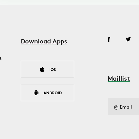
Download Apps
t
IOS
Maillist
ANDROID