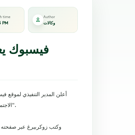
sh time
Author
وكالات
3 PM
فيسبوك يعت
أعلن المدير التنفيذي لموقع ف
الاجتماعي الأشهر، في محاولة لجعل تجربة المستخدم "ذات مغزى".
وكتب زوكربيرغ عبر صفحته ا