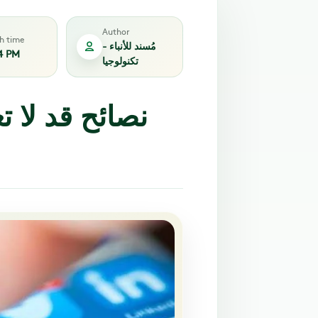
Author
sh time
مُسند للأنباء -
4 PM
تكنولوجيا