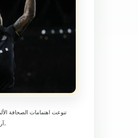
تنوعت اهتمامات الصحافة الألمان
آريين روبن، وفرانك ريبيري، وأرتورو فيدال، كان أبرز المواضيع.