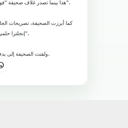
هذا بينما تصدر غلاف صحيفة "فوسبول بيلد"، تقرير تحليلي، بعنوان: "8 حقائق عن البوندسليجا".
كما أبرزت الصحيفة، تصريحات الجاما
"إنجلترا حلمي الكبير"، مشيرًا لرغبته في اللعب بالدوري الإنجليزي مستقبلا.
ولفتت الصحيفة إلى بدء تدرب العداء الجامايكي، يوسين بولت، في بوروسيا دورتموند.