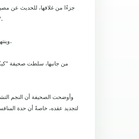
العقد الأخير، إذ عنونت: "الروبيري.. الا
وينتهي عقد الثنائي، الصيف المقبل، وسط غموض حول مستقبلهما.
من جانبها، سلطت صحيفة "كيكر
وأوضحت الصحيفة أن النجم التشيل
لتجديد عقده، خاصةً أن حدة المنافس