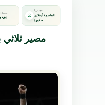
Author
sh time
العاصمة أونلاين
0 AM
- كورة
مصير ثلاثي 