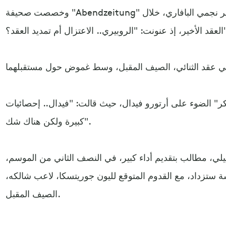
وخصصت صحيفة "Abendzeitung" جزءًا من غلافها، للحديث عن مصير نجمي البافاري، خلال
عتزال أم تمديد العقد؟".
" الضوء على أرتورو فيدال، حيث قالت: "فيدال.. إحصائيات
كبيرة ولكن هناك شك".
ي، مطالب بتقديم أداء كبير، في النصف الثاني من الموسم،
ة ستزداد، مع القدوم المتوقع لليون جوريتسكا، لاعب شالكه،
الصيف المقبل.