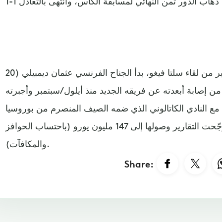
وبعد مشاركته في ربع الساعة الأخير من لقاء سلتا فيغو، بدأ الجناح الفرنسي عثمان ديمبيلي (20
يه من إصابة أبعدته عن فريقه الجديد منذ أيلول/سبتمبر وأجبرته
مع النادي الكاتالوني الذي ضمه الصيف المنصرم من بوروسيا
دورتموند الألماني في صفقة رجّحت التقارير وصولها إلى 147 مليون يورو (باحتساب الحوافز
والمكافآت).
Share: