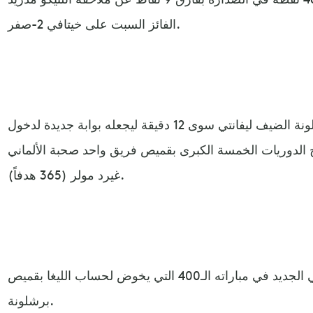
الفائز السبت على خيتافي 2-صفر.
ولم يمنح ليونيل ميسي نجم برشلونة الضيف ليفانتي سوى 12 دقيقة ليجعله بوابة جديدة لدخول
اريخ الدوريات الخمسة الكبرى بقميص فريق واحد صحبة الألماني
غيرد مولر (365 هدفاً).
وسجّل ميسي هذا الاستثناء التاريخي الجديد في مباراته الـ400 التي يخوض لحساب الليغا بقميص
برشلونة.