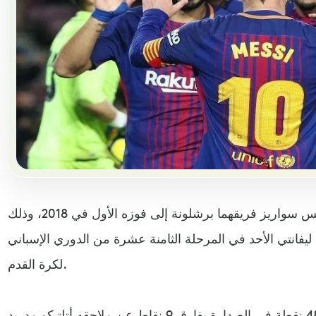
قاد ليونيل ميسي "التاريخي" ولويس سواريز فريقهما برشلونة إلى فوزه الأول في 2018، وذلك
فه ليفانتي الأحد في المرحلة الثامنة عشرة من الدوري الإسباني
لكرة القدم.
ورفع النادي الكاتالوني رصيده إلى 48 نقطة في الصدارة بفارق 9 نقاط عن ملاحقه أتلتيكو مدريد