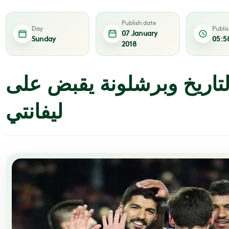
Publish date
Day
Publi
07 January
Sunday
05:5
2018
تاريخ وبرشلونة يقبض على
ليفانتي