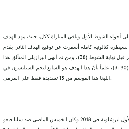
 أجواء الشوط الأول وباقي المباراة ككل، حيث مهد الهدف
 لسيطرة كتالونية كاملة أسفرت عن توقيع الهدف الثاني بقدم
القناص الأوروغوياني لويس سواريز قبل نهاية الشوط (38)، ومن ثم أنهى البرازيلي المتألق هذا
الموسم باولينيو المباراة بهدف ثالث (90+3)، علماً بأنّ هذا الهدف هو السابع لنجم السيليسون في
الليغا هذا الموسم من 13 تسديدة فقط على المرمى.
وغاب ميسي وسواريز عن اللقاء الأول لبرشلونة في 2018 وكان الخميس الماضي ضد سلتا فيغو