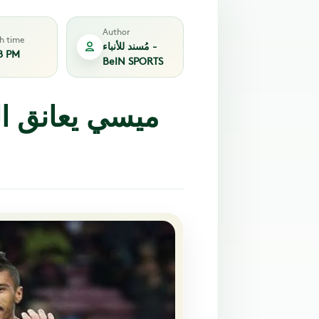
Author
sh time
مُسند للأنباء -
8 PM
BeIN SPORTS
ميسي يعانق ال