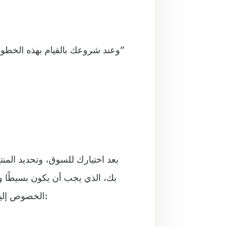
وعند شروعك بالقيام بهذه الخطوات عليك أن تفكر مثل العميل، وتسأل “لماذا أريد هذا المنتج؟”
بعد اختيارك للسوق، وتحديد المن
الخصوص إليك هذه النصائح البسيطة لبناء وتصميم موقع الويب الخاص بك: