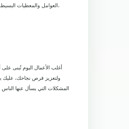
العوامل والمعطيات البسيطة، التي نود مشاركتها معك لزيادة الإنتاجية في عملك وتطويره.
أغلب الأعمال اليوم تُبنى على 
ولتعزيز فرص نجاحك، عليك ب
المشكلات التي يسأل عنها الناس ب