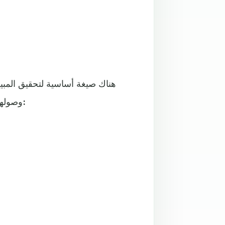
هناك صيغة أساسية لتحقيق المبي
وصولهم للموقع حتى قيامهم بعملية الشراء، وتتمثل هذه الصيغة في: