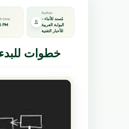
Author
مُسند للأنباء -
sh time
البوابة العربية
6 PM
للأحبار التقنية
7 خطوات للبدء