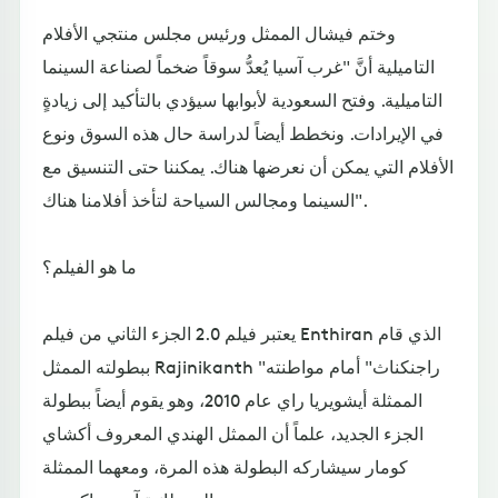
وختم فيشال الممثل ورئيس مجلس منتجي الأفلام
التاميلية أنَّ "غرب آسيا يُعدُّ سوقاً ضخماً لصناعة السينما
التاميلية. وفتح السعودية لأبوابها سيؤدي بالتأكيد إلى زيادةٍ
في الإيرادات. ونخطط أيضاً لدراسة حال هذه السوق ونوع
الأفلام التي يمكن أن نعرضها هناك. يمكننا حتى التنسيق مع
السينما ومجالس السياحة لتأخذ أفلامنا هناك".
ما هو الفيلم؟
يعتبر فيلم 2.0 الجزء الثاني من فيلم Enthiran الذي قام
ببطولته الممثل Rajinikanth "راجنكناث" أمام مواطنته
الممثلة أيشويريا راي عام 2010، وهو يقوم أيضاً ببطولة
الجزء الجديد، علماً أن الممثل الهندي المعروف أكشاي
كومار سيشاركه البطولة هذه المرة، ومعهما الممثلة