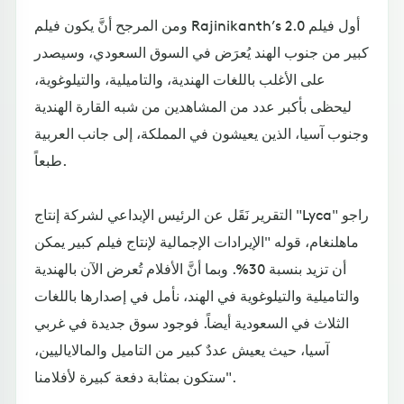
ومن المرجح أنَّ يكون فيلم Rajinikanth’s 2.0 أول فيلم
كبير من جنوب الهند يُعرَض في السوق السعودي، وسيصدر
على الأغلب باللغات الهندية، والتاميلية، والتيلوغوية،
ليحظى بأكبر عدد من المشاهدين من شبه القارة الهندية
وجنوب آسيا، الذين يعيشون في المملكة، إلى جانب العربية
طبعاً.
التقرير نَقَل عن الرئيس الإبداعي لشركة إنتاج "Lyca" راجو
ماهلنغام، قوله "الإيرادات الإجمالية لإنتاج فيلم كبير يمكن
أن تزيد بنسبة 30%. وبما أنَّ الأفلام تُعرض الآن بالهندية
والتاميلية والتيلوغوية في الهند، نأمل في إصدارها باللغات
الثلاث في السعودية أيضاً. فوجود سوق جديدة في غربي
آسيا، حيث يعيش عددٌ كبير من التاميل والمالاياليين،
ستكون بمثابة دفعة كبيرة لأفلامنا".