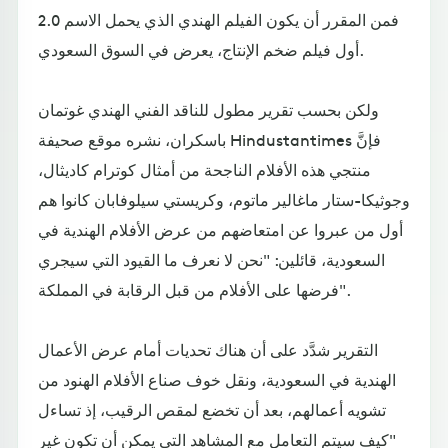
فمن المقرر أن يكون الفيلم الهندي الذي يحمل الاسم 2.0
أول فيلم ضخم الإنتاج، يعرض في السوق السعودي.
ولكن بحسب تقرير مطول للناقد الفني الهندي غوتمان
باسكران، نشره موقع صحيفة Hindustantimes فإنَّ
منتجي هذه الأفلام الناجحة من أمثال كوترام كاديثال،
وجوثيكا-ستار ماغالير ماتوم، وكريستي سيلوفابان كانوا هم
أول من عبروا عن امتعاضهم من عرض الأفلام الهندية في
السعودية، قائلين: "نحن لا نعرف ما القيود التي سيجري
فرضها على الأفلام من قبل الرقابة في المملكة".
التقرير شدَّد على أن هناك تحديات أمام عرض الأعمال
الهندية في السعودية، ونقل خوف صناع الأفلام الهنود من
تشويه أعمالهم، بعد أن تخضع لمقص الرقيب، إذ تساءل
"كيف سيتم التعامل مع المشاهد التي يمكن أن تكون غير