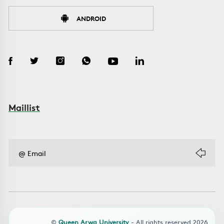
ANDROID
Maillist
©
Queen Arwa University
- All rights reserved 2026