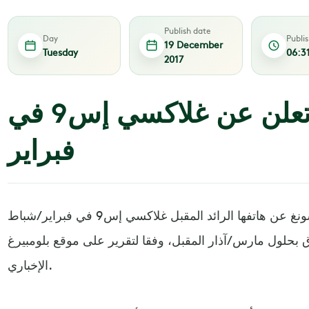
Publish date
Day
Publi
19 December
Tuesday
06:3
2017
سامسونغ قد تعلن عن غلاكسي إس9 في
فبراير
من المحتمل أن تعلن شركة سامسونغ عن هاتفها الرائد المقبل غلاكسي إس9 في فبراير/شباط
اق بحلول مارس/آذار المقبل، وفقا لتقرير على موقع بلومبيرغ
الإخباري.