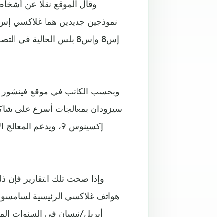
وقال الموقع نقلا عن أشخا
إس8 وإس8 بلس الحالية في
وبحسب الكاتب في موقع فينشور بيت 
إكسينوس 9، ويدعم ال
وإذا صحت تلك التقارير فإن ذ
هواتف غلاكسي الرئيسية لسامسونغ،
أبريل/نيسان في السنوات الم