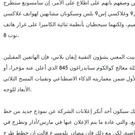
ص وصفهم بأنهم على اطلاع على الأمر، إن سامسونغ ستطرح
نموذجين جديدين هما غلاكسي إس9 وغلاكسي إس9 بلس وسيكونان مشابهين لهواتف غلاكسي
 التصميم، ولكنهما سيحظيان بأنظمة ثنائية الكاميرا على غرار هاتف
نوت 8.
المعني بشؤون التقنية إيفان بلاس، فإن الهاتفين المقبلين
سيزودان بمعالجات أسرع على شاكلة معالج كوالكوم سنابدراغون 845 الذي أعلن عنه مؤخرا، أو
معالج الأول ضمن معماريته الذكاء الاصطناعي وتقنيات المسح الثلاثي
الأبعاد للوجه.
لك سيكون أحد أبكر إعلانات الشركة عن نموذج جديد من خط
 والتي عادة ما يتم الإعلان عنها في مارس/آذار وتطرح في
اضية. لكن مع ذلك فإن مصادر بلومبيرغ قالت إن خطط طرح