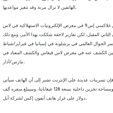
الهاتفين لا تزال مرنة وقد تتغير مواعديها.
وأشيع سابقا أنه سيتم الكشف عن غلاكسي إس9 في معرض الإلكترونيات الاستهلاكية في لاس
الثاني المقبل، لكن تقارير لاحقة شككت بهذا الأمر. ومع ذلك
ر الجوال العالمي في برشلونة في إسبانيا في فبراير/شباط
بين الكشف عنه في معرض لاس فيغاس والكشف المعتاد في
مارس/آذار.
 فإن تسريبات عديدة على الإنترنت تشير إلى أن الهاتف سيأتي
بذاكرة (رام) بسعة ستة غيغابايتات ومساحة تخزين داخلية بسعة 128 غيغابايتا، وسيبلغ سعره ألف
دولار على غرار هاتف آيفون إكس لشركة آبل.