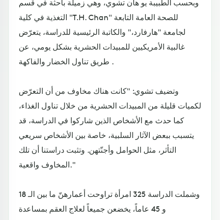
وبحسب الطبيبة يو هان تشوي، وهي زميلة باحثة في قسم
التغذية في كلية "T.H. Chan" للصحة العامة التابعة
لجامعة "هارفارد،" والكاتبة الرئيسية للدراسة، يتعرّض
غالبية الأمريكيين للمبيدات الحشرية بشكل يومي، عن
طريق تناول الخضار والفاكهة .
وتضيف تشوي: "كانت هناك مخاوف من أن التعرّض
لكميات قليلة من المبيدات الحشرية من خلال تناول الغذاء،
كما حدث مع الأشخاص الذين شاركوا في الدراسة، قد
يتسبب ببعض الآثار السلبية، خاصة بين الأشخاص سريعي
التأثر، مثل الحوامل وأجنّتهن. وتثبت دراستنا أن تلك
المخاوف واقعية."
وشملت الدراسة 325 امرأة تراوحت أعمارهنّ ما بين الـ 18
و 45 عاماً، يخضعن جميعاً لعلاج العقم بمساعدة