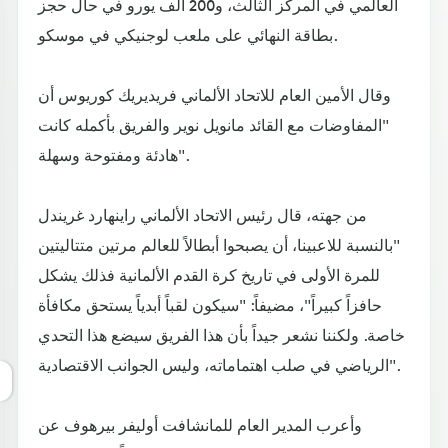
العالمي في المركز الثالث، و200 ألف يورو في حال حجز
بطاقة النهائي على ملعب لوجنيكي في موسكو.
وقال الأمين العام للاتحاد الألماني فريديريك كوريوس أن
"المفاوضات مع القائد مانويل نوير والفريق بأكمله كانت
هادئة ومفتوحة وسهلة".
من جهته، قال رئيس الاتحاد الألماني راينهارد غريندل
"بالنسبة للاعبينا، أن يصبحوا أبطالاً للعالم مرتين متتاليتين
للمرة الأولى في تاريخ كرة القدم الألمانية فذلك يشكل
حافزاً كبيراً"، مضيفاً: "سيكون لقباً أبدياً يستحق مكافأة
خاصة. ولكننا نشعر جيداً بأن هذا الفريق سيضع هذا التحدي
الرياضي في صلب اهتماماته، وليس الجوانب الاقتصادية".
وأعرب المدير العام للمانشافت أوليفر بيرهوف عن