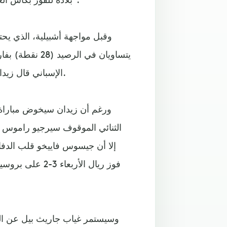
وقبل مواجهة أشبيلية، الذي يح
يتساويان في ال
الإسباني قال زيدان إن الأزمة الدفاعية التي يعاني منها فريقه في طريقها للحل.
ورغم أن زيدان سيخوض مباراة ا
الثنائي الموقوف سيرجيو راموس و
إلا أن جيسوس فاييخو قلب الدفا
فوز ريال الأرب
وسيستمر غياب جاريث بيل عن ال