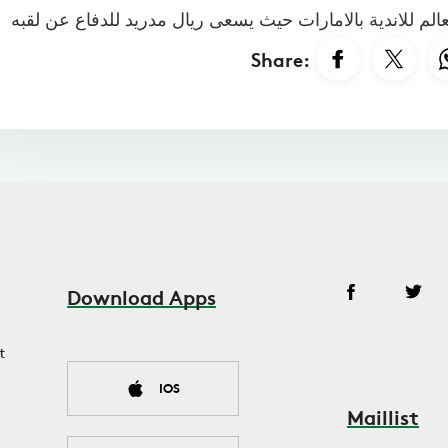
Share:
Download Apps
t
IOS
Maillist