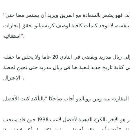
"أريده أن يبقى في ريال مدريد للأبد. فهو يشعر بالسعادة مع الفريق ويريد أن يستمر معنا حتى
 بنفسه. لا توجد كلمات كافية لوصف كريستيانو. حقق إنجازات
استثنائية".
وأوضح "يمكن أن يأتي لاعب هنا إلى ريال مدريد ويقضي في النادي 20 عاما ولا يحقق ما حققه
 كتابة تاريخ جديد للعبة هنا في ريال مدريد حتى تحين لحظة
الاعتزال".
وأضاف المدرب الفرنسي، الذي فاز هو الآخر بالكرة الذهبية لأفضل لاعب 1998 حين قاد منتخب