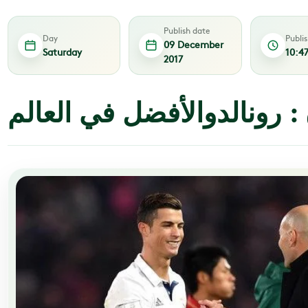
Publish date
Day
Publi
09 December
Saturday
10:4
2017