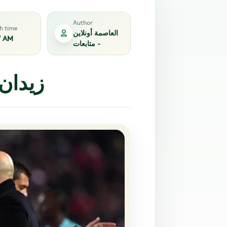
Author
sh time
العاصمة أونلاين
7 AM
- متابعات
زيدان : رونالدوالأفضل في العالم