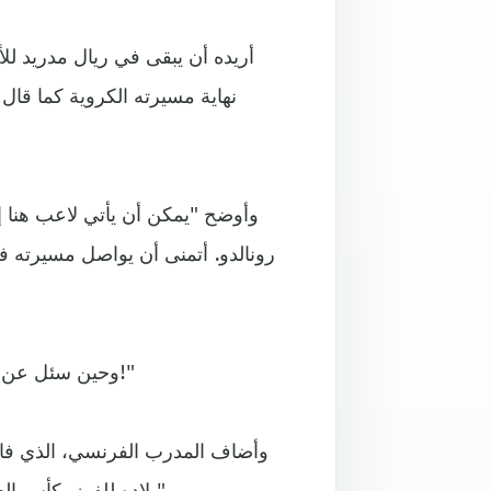
نهاية مسيرته الكروية كما قال
رونالدو. أتمنى أن يواصل مسيرته في
وحين سئل عن المقارنة بينه وبين رونالدو أجاب ضاحكا "بالتأكيد كنت الأفضل!"
بلاده للفوز بكأس العالم "أعتقد أن رونالدو أفضل بمراحل لكنني لم أكن لاعبا سيئا".