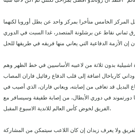
تل المركز الخامس متأخرا بمركز واحد عن بطل أوروبا لكنهما
رصيد (28 نقطة) بفارق ثماني نقاط عن برشلونة المتصدر، غدا السبت في الدوري
شبيلية بدون ثلاثة من لاعبيه الأساسيين في خط الظهر وهم
داني كارباخال اضافة إلى قلب الدفاع رفائيل فاران المصاب
ع البديل قد تعافى من إصابته. ويعاني فاران، الذي أصيب في
عاء 3-2 على بروسيا دورتموند في دوري الأبطال، من إصابة طفيفة وسيسافر مع
الفريق لخوض كأس العالم للاندية الاسبوع المقبل.
فريق ولا يعرف زيدان إن كان اللاعب سيتمكن من المشاركة