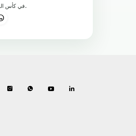
في كأس العالم للاندية بالامارات حيث يسعى ريال مدريد للدفاع عن لقبه.