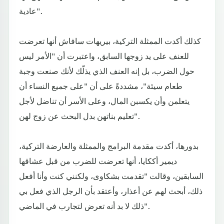
عادية".
كذلك أكدت الممثلة التركية، بيريهات سافاش أنها تعرضت
للعنف على يد زوجها السابق، واعتبرت أن "الأمر ليس
حول الضرب، بل إنه العنف الذي يذلّك لأنك صنعت وجبة
طعام سيئة"، مشددةً على أن "على جميع النساء أن
يتعلمن وأن يكسبن المال، وعلى الأسر أن تناضل لأجل
تعليم بناتهن بدل البحث عن زوج لهن".
بدورها، أكدت مقدمة البرامج والممثلة والعارضة التركية،
ديمير أككايا، أنها تعرضت للضرب من قبل عشاقها
السابقين، وقالت "تقدمت بشكاوى، ولكنني كنت وأنا أفعل
ذلك، أبحث لهم عن أعذار، وأعتقد بأن الرجل الذي فعل بي
ذلك لا بد أنه تعرض لتجارب في الماضي".