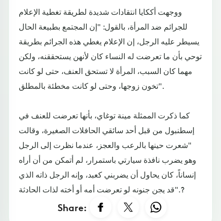
ووجهت أككايا انتقادات شديدة لطريقة تغطية الإعلام
للجرائم ضد المرأة، بالقول: "إن المجتمع بطبيعة الحال
يسيطر عليه الرجل، إن الإعلام يغطي هذه الجرائم بطريقة
توحي بأن ما تعرضت له النساء كان لأنهن يستحققنه، ولكن
مهما كان السبب، المرأة لا تستحق العنف، حتى لو كانت
تخون زوجها، وحتى لو كانت مخطئة بالمطلق".
كما ذكرت الممثلة مينة توغاي، بأنها تعرضت للعنف في
إسطنبول من قبل أحد سائقي الحافلات الصغيرة، وقالت
"شعرت حينها بالرعب والعجز، عندما نظرت إلى الرجل
وهو يضرب نافذة سيارتي باستمرار، لم أتمكن من أن أراه
إنساناً، كان يحاول أن يضربني كعبد، وإنه الرجل ذاته الذي
قد يجن جنونه لو تعرضت أمه أو أخته لذات الحادثة".?
Share: