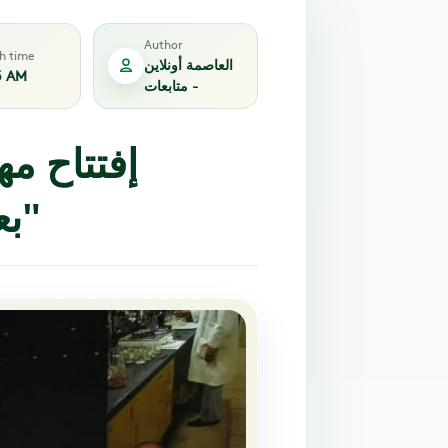
Author
sh time
العاصمة أونلاين
5 AM
- متابعات
إفتتاح م
"بع