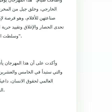
الخارجي، وخلق جيل من المخرج
صناعتهن للأفلام، وهو فرصة ل
تحدى الحصار والإغلاق وتقييد حرية 
وسلطت الضوء أيضاً على ابداعاتهن في مواجهة الظلم والقهر والاحتلال".
وأكدت على أن هذا المهرجان يأت
والتي ستبدأ في الخامس والعشرين 
العالمي لحقوق الانسان، داعي
العنف والتصدي له أيا كان نوعه ومبرره ومكان حدوثه ومرتكبيه.