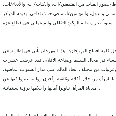
سط حضور المئات من المثقفين/ات، والكتاب/ات، والأدباء/ات،
ني والدول، والمهتمين/ات، في حدث ثقافي، يقيمه المركز
سنوياً يحرك حالة الركود الثقافي والسينمائي في قطاع غزة.
ال كلمة افتتاح المهرجان: "هذا المهرجان يأتي في إطار سعي
النساء في مجال السينما وصناعة الأفلام، فقد عرضت عشرات
عربيات من مختلف أنحاء العالم على مدار السنوات الماضية،
يا المرأة من خلال أفلام وثائقية وأخرى روائية عبروا فيها عن
معاناة المرأة، تناولوا آمالها وأحلامها برؤية سينمائية".
فرصة أمام المخرجات لدخول عالم الاخراج والاتصال بالعالم