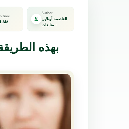
Author
sh time
العاصمة أونلاين
4 AM
- متابعات
بهذه الطريقة تخلصي من تساقط الشعر