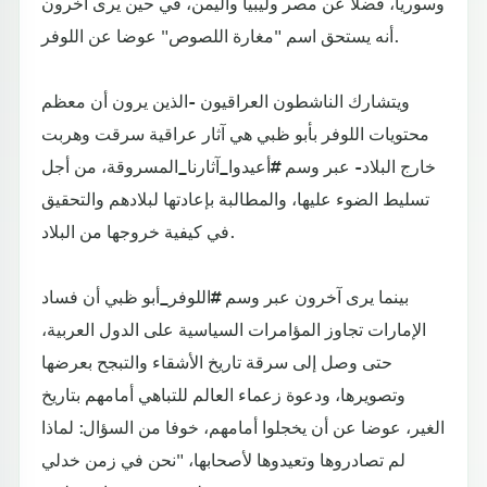
وسوريا، فضلا عن مصر وليبيا واليمن، في حين يرى آخرون
أنه يستحق اسم "مغارة اللصوص" عوضا عن اللوفر.
ويتشارك الناشطون العراقيون -الذين يرون أن معظم
محتويات اللوفر بأبو ظبي هي آثار عراقية سرقت وهربت
خارج البلاد- عبر وسم #أعيدوا_آثارنا_المسروقة، من أجل
تسليط الضوء عليها، والمطالبة بإعادتها لبلادهم والتحقيق
في كيفية خروجها من البلاد.
بينما يرى آخرون عبر وسم #اللوفر_أبو ظبي أن فساد
الإمارات تجاوز المؤامرات السياسية على الدول العربية،
حتى وصل إلى سرقة تاريخ الأشقاء والتبجح بعرضها
وتصويرها، ودعوة زعماء العالم للتباهي أمامهم بتاريخ
الغير، عوضا عن أن يخجلوا أمامهم، خوفا من السؤال: لماذا
لم تصادروها وتعيدوها لأصحابها، "نحن في زمن خدلي