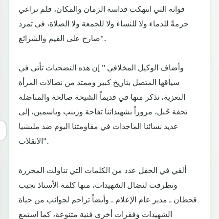
قواته التي انتهكت قداسة الزمان والمكان، فلم تراعي
حرمةً للدماء ولا للنساء ولا للجمعة ولا الصلاة، في تمرد
صارخ على القيم والشرائع".
وأضاف الوكيل المخلافي " إن هذه التضحيات تأتي في
سياقها المتصل بتاريخ كبير وممتد من نضالات المرأة
التعزية، نذكر منها في قديماً الشيخة صالحة والمناضلة
تحفة حُبل، مروراً بشهيداتنا تفاحة وزينب وياسمين، إلى
عديد نسائنا الماجدات في مقاومتنا اليوم ضد مليشيا
الانقلاب".
ألقي في الحفل عدد من الكلمات التي تناولت المجزرة
وتطرقت لنضال الشهيدات، منها كلمة الأستاذ نجيب
قحطان ـ مدير عام الإعلام ـ وأيضاً تراجم لجوانب من حياة
الشهيدات وفقرات أخرى فنية متنوعة، كما استمع