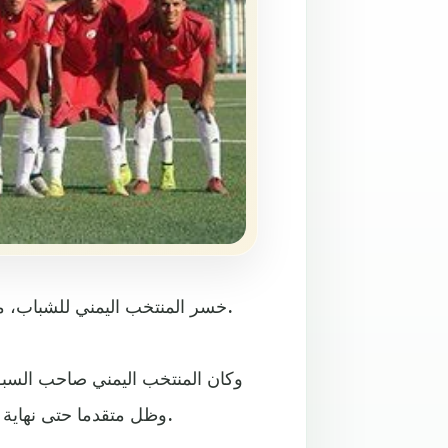
خسر المنتخب اليمني للشباب، مساء الأربعاء، أمام نظيره السعودي بهدفين مقابل هدف واحد.
وكان المنتخب اليمني صاحب السبق 
وظل متقدما حتى نهاية الشوط الأول للمباراة التي أقيمت في مدينة الدمام السعودية.