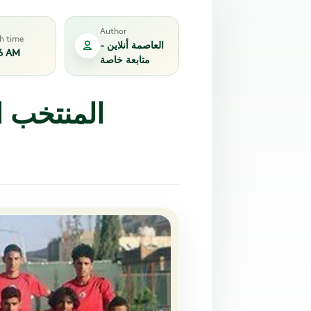
Author
sh time
العاصمة أنلاين -
6 AM
متابعة خاصة
المنتخب 