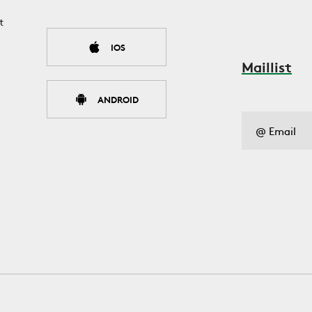
t
IOS
Maillist
ANDROID