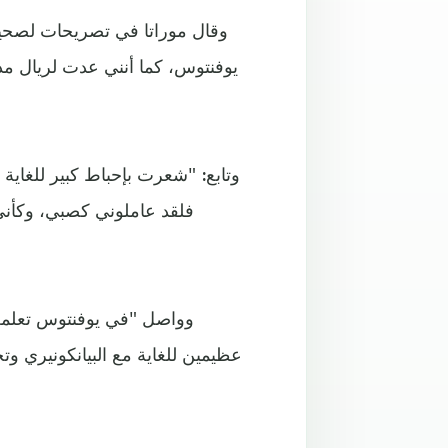
وقال موراتا في تصريحات لصحيفة "
يوفنتوس، كما أنني عدت لريال مد
وتابع: "شعرت بإحباط كبير للغاية
فلقد عاملوني كصبي، وكأني
وواصل "في يوفنتوس تعلمت 
عظيمين للغاية مع البيانكونيري و