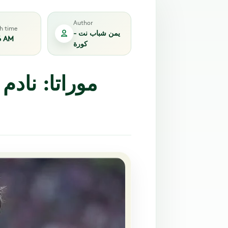
Author
sh time
يمن شباب نت -
6 AM
كورة
موراتا: ناد