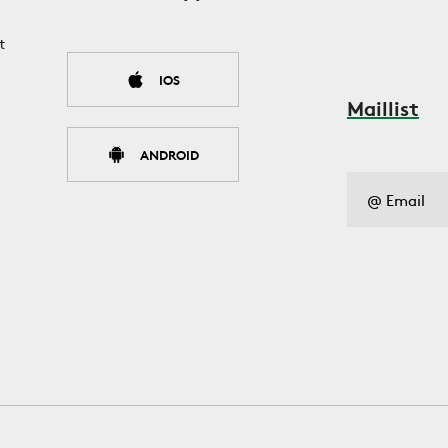
t
IOS
Maillist
ANDROID