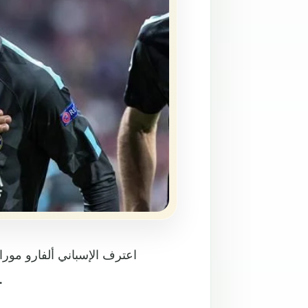
اعترف الإسباني ألفارو مور
يوفنتوس الإيطالي والانضمام إلى ري