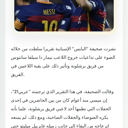
نشرت صحيفة "البايس" الإسبانية تقريرا سلطت من خلاله
الضوء على تداعيات خروج اللاعب نيمار دا سيلفا سانتوس
من فريق برشلونة وتأثير ذلك على بقية اللاعبين في
الفريق.
وقالت الصحيفة، في هذا التقرير الذي ترجمته "عربي21"،
إن ميسي منذ أعوام كان من بين الحاضرين في إحدى
الحفلات التي نظمها أحد لاعبي فريق برشلونة، علما بأنه
يكره الضوضاء والحفلات الصاخبة، ومع ذلك، لم يمنعه
انزعاجه من البقاء إلى جانب زميله غابرييل ميليتو حتى