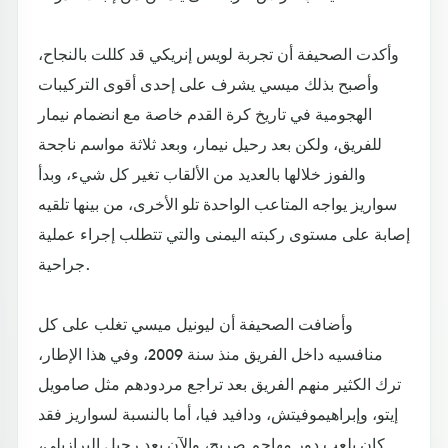
وأكدت الصحيفة أن تجربة لويس إنريكي قد كللت بالنجاح،
وأصبح بذلك ميسي يشرف على إحدى أقوى التركيبات
الهجومية في تاريخ كرة القدم خاصة مع انضمام نيمار
للفريق، ولكن بعد رحيل نيمار، وبعد ثلاثة مواسم ناجحة
والفوز خلالها بالعديد من الألقاب تغير كل شيء، وبدأ
سواريز يواجه المتاعب الواحدة تلو الأخرى، من بينها تلقيه
إصابة على مستوى ركبته اليمنى والتي تتطلب إجراء عملية
جراحية.
وأضافت الصحيفة أن ليونيل ميسي تغلب على كل
منافسيه داخل الفريق منذ سنة 2009، وفي هذا الإطار،
ترك الكثير منهم الفريق بعد تراجع مردودهم مثل صامويل
إيتو، وإبراهيموفيتش، ودافيد فيا، أما بالنسبة لسواريز فقد
كان يلعب دور مهاجم صريح، والآن بعد رحيل البرازيلي،