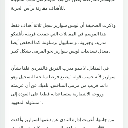
للأهداف مقارنة برأس الحربة.
وذكرت الصحيفة أن لويس سواريز سجل ثلاثة أهداف فقط
هذا الموسم في المقابلات التي جمعت فريقه بأتلتيكو
مدريد، وجيرونا، وإسبانيول برشلونة. كما انخفض أيضا
معدل تسديدات لويس سواريز نحو المرمى بشكل كبير.
في المقابل، لا يبدو مدرب الفريق فالفيردي قلقا بشأن
سواريز لأنه حسب قوله "يصنع فرصا سانحة للتسجيل وهو
دائما قريب من مرمى المنافس، ناهيك عن أن عزيمته
وروحه الانتصارية ستساعدانه قطعا على العودة إلى
مستواه المعهود".
من جانبها، أعربت إدارة النادي عن دعمها لسواريز وأكدت
"أنه سيستعيد نجاعته الهجومية ومكانته في الفريق".