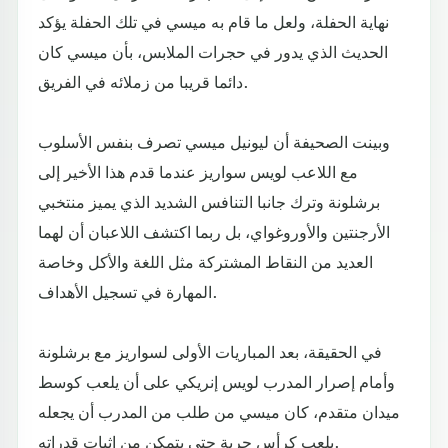
نهاية الحفلة، ولعل ما قام به ميسي في تلك الحفلة يؤكد
الحديث الذي يدور في حجرات الملابس، بأن ميسي كان
دائما قريبا من زملائه في الفريق.
وبينت الصحيفة أن ليونيل ميسي تصرف بنفس الأسلوب
مع اللاعب لويس سواريز عندما قدم هذا الأخير إلى
برشلونة وترك جانبا التنافس الشديد الذي يميز منتخبي
الأرجنتين والأوروغواي، بل ربما اكتشف اللاعبان أن لهما
العديد من النقاط المشتركة مثل اللغة والأكل وخاصة
المهارة في تسجيل الأهداف.
في الحقيقة، بعد المباريات الأولى لسواريز مع برشلونة
وأمام إصرار المدرب لويس إنريكي على أن يلعب كوسط
ميدان متقدم، كان ميسي من طلب من المدرب أن يجعله
يلعب كرأس حربة حتى يتمكن من إثبات قدراته.