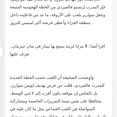
غيّر المدرب إرنستو فالفيردي من الخطة الهجومية المتبعة
وجعل سواريز يلعب على الأروقة، ما حد من فاعليته داخل
منطقة الجزاء وأعطى فرصة أكبر لميسي للبروز.
اقرا أيضا : 5 مزايا غريبة يتمتع بها نيمار في سان جيرمان..
تعرف عليها
وأوضحت الصحيفة أن اللعب حسب الخطة الجديدة
للمدرب فالفيردي، قللت من فرص تهديف لويس سواريز،
بل بالعكس إن موقعه يكون أقرب إلى لاعبي الوسط،
محافظا على نفس نسبة التمريرات الحاسمة ومشاركته
المتواصلة في اللعب الجماعي مثل ما كان عليه في
المواسم الفارطة، ولكن في هذا الموقع تقل نسب تسجيله