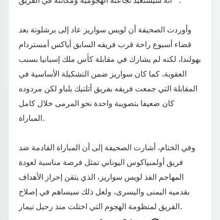
وأوردت الصحيفة أن لويس سواريز عاد إلى برشلونة بعد
قضاء أسبوع راحة قرب فريقه السابق أياكس أمستردام
بهولندا، لكنه لم يشارك في مقابلة كأس ملك إسبانيا بسبب
العقوبة، كما كان سواريز ضمن التشكيلة الأساسية في
المقابلة التي جمعت فريقه بفريق أتلتيك بلباو لكن مردوده
كان ضعيفا بتصويبة واحدة نحو المرمى خلال كامل
المباراة.
وفي الختام، أشارت الصحيفة إلى أن المباراة القادمة ضد
فريق أولمبياكوس اليوناني تمثل فرصة مناسبة لعودة
المهاجم الفذ لويس سواريز، الذي يتقن إحراز الأهداف
بقدميه اليمنى واليسرى، ولعل ذلك سيساهم في إصلاح
الفريق لمنظومة الهجوم التي اختلت منذ رحيل نيمار.