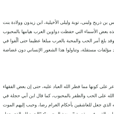
 بن ذريح ولبنى، توبة وليلى الأخيلية، ابن زيدون وولادة بنت
 هذه بعض الأسماء التي حفظت دواوين العرب هيامها بالمحبوب
قد بلغ أمر الحب والمحبة بالعرب مبلغا عظيما حتى ألّفوا في
ر على كونها مما فطر الله العباد عليه، حتى إن بعض الفقهاء
 الله على الحب والظفر بالمحبوب، كما قال ابن أبي حجلة في
ه الذي جعل للعاشقين بأحكام الغرام رضا، وحبب إليهم الموت
هوونه"(1)، وقال ابن القيم في مقدمة "روضة المحبين": "الحمد لله الذي جعل