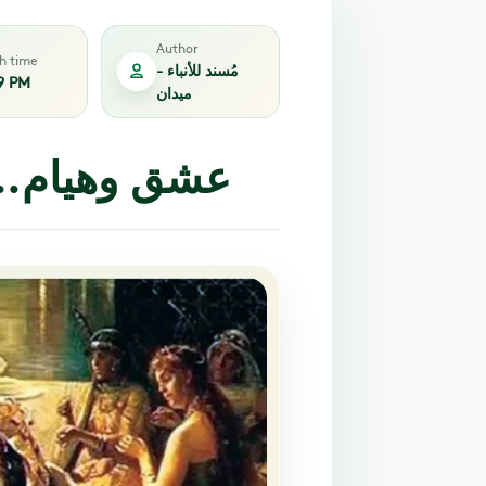
Author
sh time
مُسند للأنباء -
9 PM
ميدان
عشق وهيام.. 