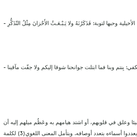
 الأخيلية وحبها لتوبة: فَذَكَرْنَهُ ولا يَـبْـعَـثُ الأَحْزانَ مِثْلُ التّذَكُّرِ
في: بِنتم وبنا فما ابتلت جوانحنا شوقا إليكم ولا جفّت مآقينا
يئا وعلق في قلوبهم، أو اشتد هيامهم به وعَظُم ميلهم إليه أن
يُكثروا من اتخاذ الأسماء له، ويعددوا أسماءه بتعدد أوصافه. وبتأمل المعنى اللغوي(3) لكلمة