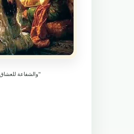
"والشفاعة للعشاق فيما يجوز من الوصال والتلاقي سُنةٌ ماضية، وسعيٌ مشكورٌ"