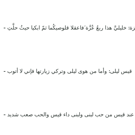
عزة: خليليَّ هذا ربعُ عُزَّة َفاعقلا قلوصيكُما ثمّ ابكيا حيثُ حلَّتِ
- قيس ليلى: وأما من هوى ليلى وتركي زيارتها فإني لا أتوب
: عند قيس من حب لبنى ولبنى داء قيس والحب صعب شديد