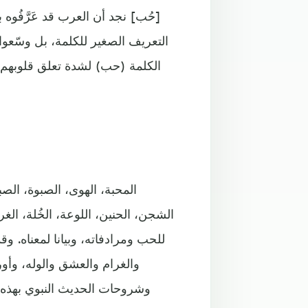
[حُب] نجد أن العرب قد عَرَّفُوه
التعريف الصغير للكلمة، بل وسّع
الكلمة (حب) لشدة تعلق قلوبهم ب
للحب ومرادفاته، وبيانا لمعناه. وق
والغرام والعشق والوله، وأو
وشروحات الحديث النبوي بهذه ا