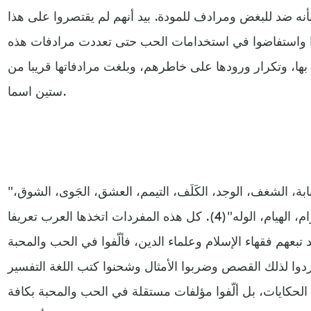
 بأنه ضد للبغض ومرادف للمودة. بيد أنهم لم يقتصروا على هذا
وا واستفاضوا في استخدامات الحب حتى تعددت مرادفات هذه
ها، وتكرار ورودها على خاطرهم، وبلغت مرادفاتها قريبا من
ستين اسما.
"المحبة، الهوى، الصبوة، الصبابة، الشغف، الوجد، الكَلَف، التيمم، العشق، الجَوى، الشوق،
الشجن، الحنين، اللوعة، الخُلة، الغرام، الهيام، الوله"(4). كل هذه المفردات اتخذها العرب تعريفا
د تبعهم فقهاء الإسلام وعلماء الدين، فألّفوا في الحب والمحبة
ردوا لذلك القصص وضربوا الأمثال وشحنوا كتب اللغة التفسير
لحكايات، بل ألّفوا مؤلفات مستقلة في الحب والمحبة بكافة