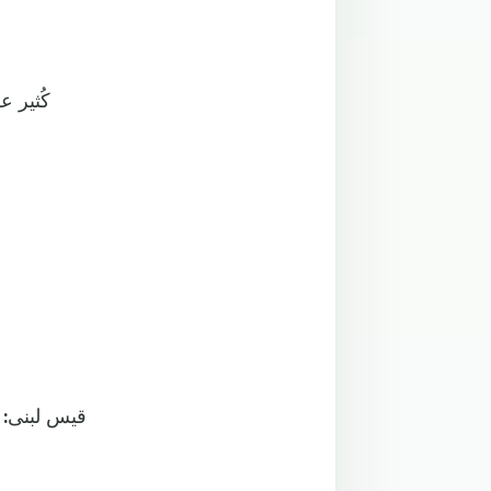
- كُثير 
- قيس لبنى