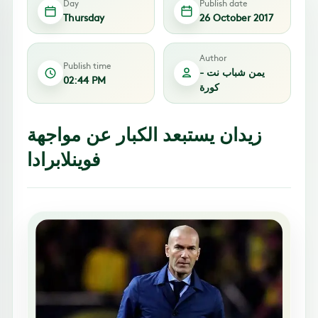
Day
Publish date
Thursday
26 October 2017
Author
Publish time
يمن شباب نت -
02:44 PM
كورة
زيدان يستبعد الكبار عن مواجهة
فوينلابرادا