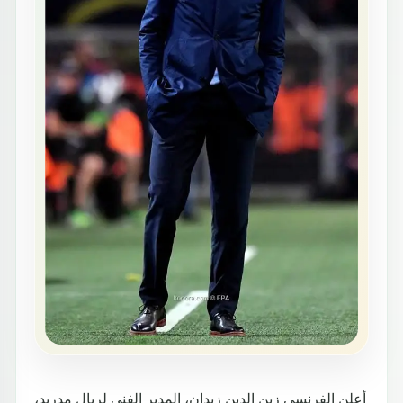
أعلن الفرنسي زين الدين زيدان، المدير الفني لريال مدريد،