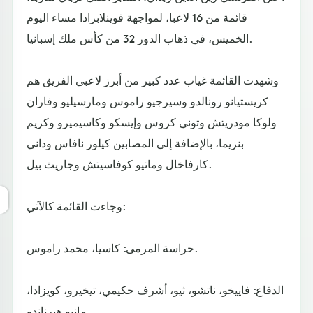
قائمة من 16 لاعبا، لمواجهة فوينلابرادا مساء اليوم
الخميس، في ذهاب الدور 32 من كأس ملك إسبانيا.
وشهدت القائمة غياب عدد كبير من أبرز لاعبي الفريق هم
كريستيانو رونالدو وسيرجيو راموس ومارسيليو وفاران
ولوكا مودريتش وتوني كروس وإيسكو وكاسيميرو وكريم
بنزيما، بالإضافة إلى المصابين كيلور نافاس وداني
كارفاخال وماتيو كوفاسيتش وجاريث بيل.
وجاءت القائمة كالآتي:
حراسة المرمى: كاسيا، محمد راموس.
الدفاع: فاييخو، ناتشو، ثيو، أشرف حكيمي، تيخيرو، كويزادا،
مانيو هيرناندو.