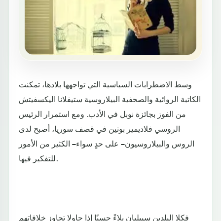
وسط الاضطرابات السياسية التي تواجهها بلادها، تمكنت
الكاتبة الروائية والصحفية البيلاروسية ستيفلانا اليكسفيتش
من الفوز بجائزة نوبل في الأدب. ومع استمرار الرئيس
الروسي فلاديمير بوتين في قصف سوريا، أصبح لدى
الروس والبيلاروسيون – على حدٍ سواء – الكثير من الأمور
للتفكير فيها.
فكِلا البلدين سيبليان بلاءً حسنًا إذا حاولا تجاوز خلافاتهم