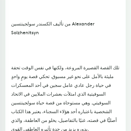
من تأليف الكسندر سولجينتسين Alexander
Solzhenitsyn
تلك القصة القصيرة المروعة، ولكنها في نفس الوقت تحفة
مليئة بالأمل على نحو غير مسبوق. تحكي قصة يومٍ واحدٍ
في حياة رجل عادي عامل سجين في أحد المعسكرات
السوفيتية الذي امتلأت بعشرات الملايين في الاتحاد
السوفيتي. وهي مستوحاة من قصة حياة سولجينتسين
الشخصية باعتباره أحد هؤلاء السجناء، يعتبر هذا الكتاب
أصليًّا في قصته، غنيًا بالتفاصيل، يخلو من العاطفة، والذي
بدوره يزيد من حدة تأثيره العاطفي القوي.