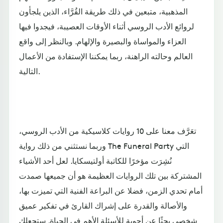
المذهبية، متبعين في ذلك طريقة القُرَّاء، الذين يلجأون
لروائع الأدب الروسي أثناء الأوقات العصيبة، فيجدوا فيها
العزاء والمواساة والبصيرة والإلهام. وبالنظر إلى واقع
العالم وحالته الراهنة، ربما يمكننا الإستفادة من الأعمال
التالية.
تعَرَّف معنا على 10 روايات كلاسيكية من الأدب الروسي،
وربما نستثني من ذلك رواية The Funeral Party التي
نُشِرَت مؤخرًا للكاتبة أولتيسكايا. لعل أحد الأشياء
المشتركة بين تلك الروايات العظيمة هو أن جميعها صمدت
أمام تحدي الزمن، فضلا عن البراعة الفنية التي تميزت بها،
والأصالة والقدرة على إشراك القارئ في تفكير عميق
شخصي بحثًا عن أجوبة للأسئلة الأهم في الحياة. ستجعلك