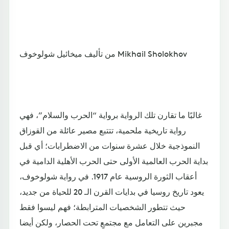
من تأليف ميخائيل شولوخوف Mikhail Sholokhov
غالبًا ما تقارن تلك الرواية برواية “الحرب والسلام”، فهي
رواية تاريخية ملحمية، تتتبع مصير عائلة من القوزاق
النموذجية خلال عشرة سنوات من الاضطرابات؛ أي قبل
بداية الحرب العالمية الأولى حتى الحرب الأهلية الدامية في
أعقاب الثورة الروسية عام 1917. في رواية شولوخوف،
يعود تاريخ روسيا في بدايات القرن الـ 20 للحياة من جديد،
حيث تتطور الشخصيات المترابطة؛ فهم ليسوا فقط
مجبرين على التعامل مع مجتمعٍ تحت الحصار، ولكن أيضا