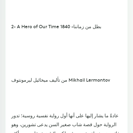
2- A Hero of Our Time بطل من زماننا- 1840
من تأليف ميخائيل ليرمونتوف Mikhail Lermontov
عادةً ما يشار إليها على أنها أول رواية نفسية روسية؛ تدور
الرواية حول قصة شاب صغير السن يدعى تشورين، وهو
فاتن وزير نساء، يتمرد ويثور لكن بلا قضية. على مدى أكثر