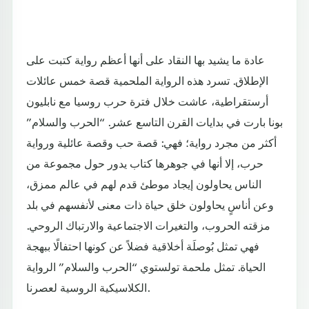
عادة ما يشيد بها النقاد على أنها أعظم رواية كتبت على
الإطلاق. تسرد هذه الرواية الملحمية قصة خمس عائلات
أرستقراطية، عاشت خلال فترة حرب روسيا مع نابليون
بونا بارت في بدايات القرن التاسع عشر. “الحرب والسلام”
أكثر من مجرد رواية؛ فهي: قصة حب وقصة عائلية ورواية
حرب، إلا أنها في جوهرها كتاب يدور حول مجموعة من
الناس يحاولون إيجاد موطئ قدم لهم في عالم ممزق،
وعن أناسٍ يحاولون خلق حياة ذات معنى لأنفسهم في بلد
مزقته الحروب، والتغيرات الاجتماعية والارتباك الروحي.
فهي تمثل بُوصلَة أخلاقية فضلاً عن كونها احتفالًا ببهجة
الحياة. تمثل ملحمة تولستوي “الحرب والسلام” الرواية
الكلاسيكية الروسية لعصرنا.