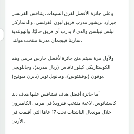
وعلى جائزة الأفضل لفرق السيدات، يتنافس الفرنسي
جيرارد بريشور مدرب فريق ليون الفرنسي، والدنماركي
نيلس نييلسن والذي لا يدرب أي فريق حاليًا، والهولندية
سارينا فييجمان مدربة منتخب هولندا.
ولأول مرة سيتم منح جائزة لأفضل حارس مرمى وهم
الكوستاريكي كيلور نافاس (ريال مدريد)، وجانلويجي
بوفون (يوفينتوس)، ومانويل نوير (بايرن ميونيخ).
أما جائزة أفضل هدف فيتنافس عليها هدف دينا
كاستيانوس، لاعبة منتخب فنزويلا في مرمى الكاميرون
خلال مونديال الناشئات تحت 17 عامًا التي أقيمت في
الأردن.