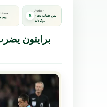
Author
sh time
يمن شباب نت -
2 PM
وكالات:
برايتون يضرب