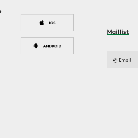
t
IOS
Maillist
ANDROID