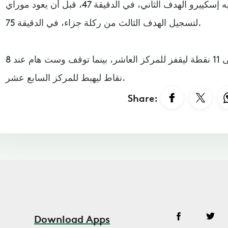
موراي، قبل أن يضيف خوسيه إسكييرو الهدف الثاني، في الدقيقة 47، قبل أن يعود موراي
لتسجيل الهدف الثالث من ركلة جزاء، في الدقيقة 75.
بهذه النتيجة، رفع برايتون رصيده إلى 11 نقطة ليقفز للمركز العاشر، بينما توقف وست هام عند 8
نقاط ليهبط للمركز السابع عشر.
Share:
Download Apps