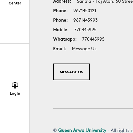
Address:
Sana'a - Faj Atan, 60 Stree
Center
Phone:
9671450121
Phone:
9671445993
Mobile:
770445995
Whatsapp:
770445995
Email:
Message Us
MESSAGE US
Login
©
Queen Arwa University
- All rights