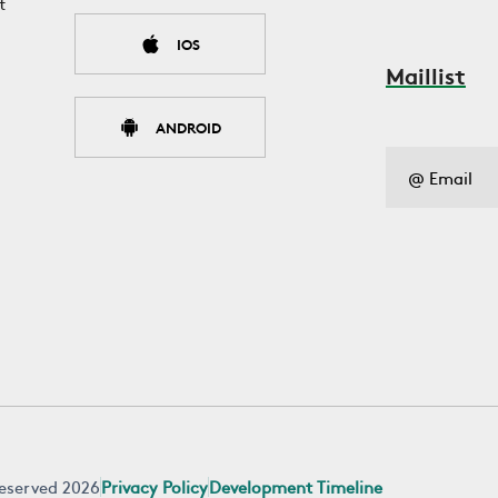
t
IOS
Maillist
ANDROID
 reserved 2026
Privacy Policy
Development Timeline