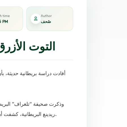
sh time
Author
صُحف
5 PM
التوت الأزرق
أفادت دراسة بريطانية حديثة، بأ
وذكرت صحيفة "تلغراف" البريطان
ريدينغ البريطانية، كشفت أن التوت الأزرق يحتوي على مضادات أكسدة تحارب الالتهابات.