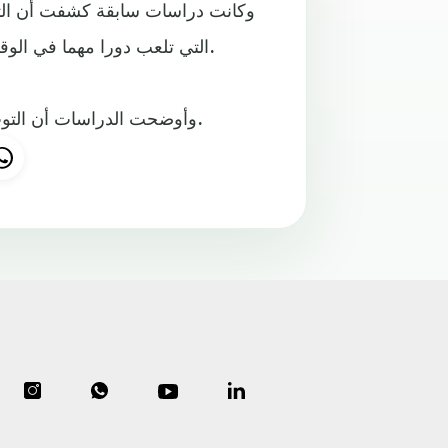
وكانت دراسات سابقة كشفت أن التو
التي تلعب دورا مهما في الوقاية من مرض الزهايمر وضعف الذاكرة الذي يهاجم كبار السن.
وأوضحت الدراسات أن التوت الأزرق يساعد على التخلص من دهون البطن والوزن الزائد.