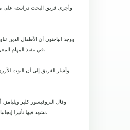
وأجرى فريق البحث دراسته على مجمو
ووجد الباحثون أن الأطفال الذين تنا
في تنفيذ المهام المعرفية بنسبة 10 %، من قرنائهم الذين لم يتناولوا هذا المشروب.
وأشار الفريق إلى أن التوت الأزر
وقال البروفيسور كلير ويليامز، 
نشهد فيها تأثيرا إيجابيا لمركبات "الفلافونويد" على الوظيفة التنفيذية لأدمغة الأطفال.