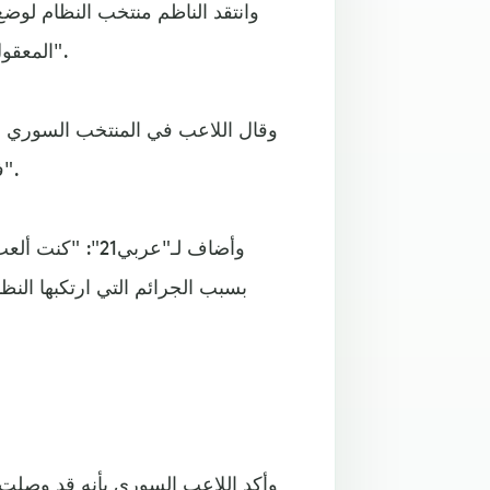
وانتقد الناظم منتخب النظام لوض
المعقول أن يرفع اللاعبون صورا لشخص ارتكب مجازر بحق الشعب".
وقال اللاعب في المنتخب السوري ال
فخورون به ونهدف لتوصيل هذا الشيء هذا للفيفا للاعتراف به".
وأضاف لـ"عربي1
بسبب الجرائم التي ارتكبها النظ
وأكد اللاعب السوري بأنه قد وصلت