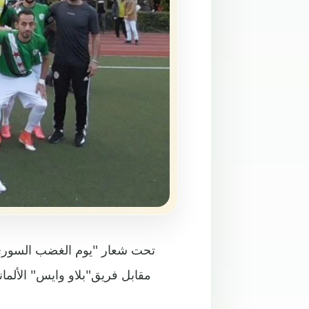
تحت شعار "يوم الغضب السوري"،
مقابل فريق"بلاو وايس" الألم