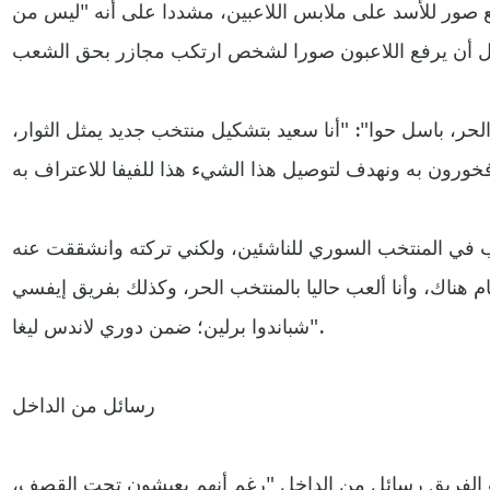
ع صور للأسد على ملابس اللاعبين، مشددا على أنه "ليس من
حر، باسل حوا": "أنا سعيد بتشكيل منتخب جديد يمثل الثوار،
2": "كنت ألعب في المنتخب السوري للناشئين، ولكني تركته وانشققت عنه
ام هناك، وأنا ألعب حاليا بالمنتخب الحر، وكذلك بفريق إيفسي
شباندوا برلين؛ ضمن دوري لاندس ليغا".
رسائل من الداخل
 الفريق رسائل من الداخل "رغم أنهم يعيشون تحت القصف،