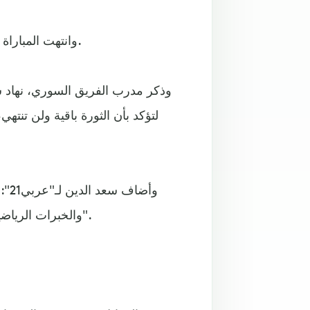
وانتهت المباراة بفوز "الحر" على منافسه الألماني بستة أهداف مقابل هدفين.
وذكر مدرب الفريق السوري، نهاد س
لتؤكد بأن الثورة باقية ولن تنت
وأض
والخبرات الرياضية على مستوى سوريا، لذلك نحن نعتبره فريقا لكل السوريين".