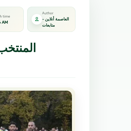
Author
sh time
العاصمة أنلاين -
6 AM
متابعات