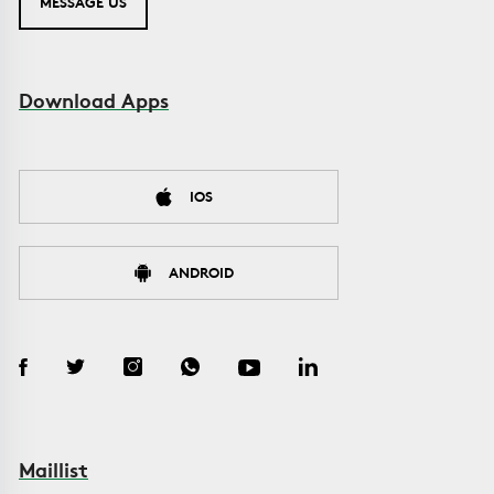
MESSAGE US
Download Apps
IOS
ANDROID
Maillist