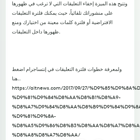
وتتيح هذه الميزة إخفاء التعليقات التي لا ترغب في ظهورها
على منشوراتك تلقائياً، حيث يمكنك فلترة التعليقات
الافتراضية أو فلترة كلمات معينة من اختيارك ومنع
ظهورها داخل التعليقات.
ولمعرفة خطوات فلترة التعليقات في إنتساجرام اضغط
هنا..
https://aitnews.com/2017/09/27/%D9%85%D9%8A
%D9%81%D9%84%D8%AA%D8%B1%D8%A9-
%D8%A7%D9%84%D8%AA%D8%B9%D9%84%D9%8
%D9%81%D9%8A-
%D8%A5%D9%86%D8%B3%D8%AA%D8%A7%D8%A
%D8%A8%D8%A7%D8%AA/