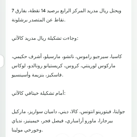
ويحتل ريال مدريد المركز الرابع برصيد 14 نقطة، بفارق 7
نقاط عن المتصدر برشلونة.
وجاءت تشكيلة ريال مدريد كالآتي:
كاسيا، سيرجيو راموس، ناتشو، مارسيلو، أشرف حكيمي،
ماركوس لورينتي، كروس، كريستيانو رونالدو، لوكاس
فاسكيز، بنزيمة وأسينسيو.
أمام تشكيلة خيتافي كالآتي:
جوايتا، فيتورينو انتونس، كالا، ديني، داميان سواريز، ماركيل
بيرجارا، ماورو أرامباري، فيصل فجر، خيمينيز، ندياي
وخورخي مولينا.