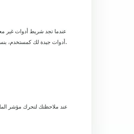
عندما تجد شريط أدوات غير مع
أدوات جيدة لك كمستخدم، بنسبة كبيرة للغاية سيكون غرضه الأول هو التجسس على بياناتك.
عند ملاحظتك لتحرك مؤشر الماو