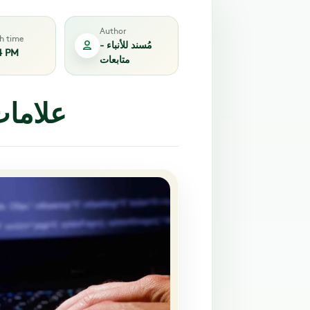
Author
sh time
مُسند للأنباء -
4 PM
متابعات
علاما