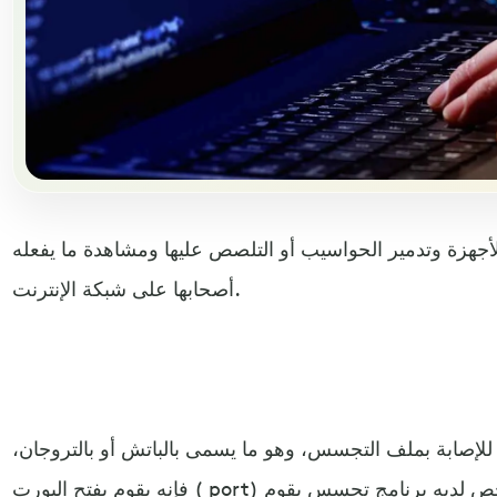
لأجهزة وتدمير الحواسيب أو التلصص عليها ومشاهدة ما يفعله
أصحابها على شبكة الإنترنت.
 للإصابة بملف التجسس، وهو ما يسمى بالباتش أو بالتروجان،
فإنه يقوم بفتح البورت ( port) أو منفذ داخل الجهاز يجعل كل شخص لديه برنامج تجسس يقوم