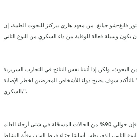
تور فانغ-شو جيانغ، من معهد هاري بيركنز للبحوث الطبية، إن
البحوث، ولكن إذا أثبتنا نفس النتائج في التجارب السريرية
" بالتأكيد سوف يصبح دواء للأشخاص المعرضين لخطر الإصابة
بالسكري".
ووفقًا لمنظمة الصحة العالمية، فإن حوالي 90% من الحالات المسجّلة في شتى أرجاء العالم
 الثاني، الذي يظهر أساسًا جرّاء فرط الوزن وقلّة النشاط