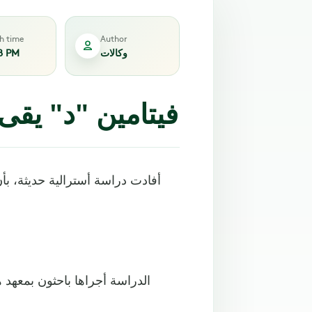
sh time
Author
وكالات
8 PM
فيتامين "د" يقى
أفادت دراسة أسترالية حديثة، ب
الدراسة أجراها باحثون بمعهد ه