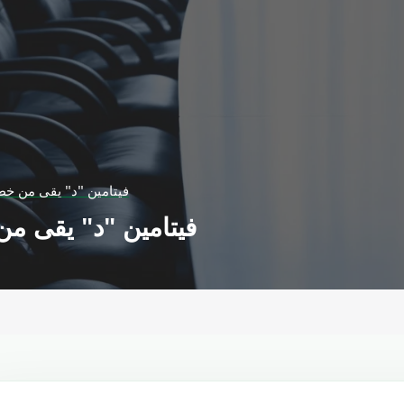
فيتامين "د" يقى من خط
فيتامين "د" يقى من