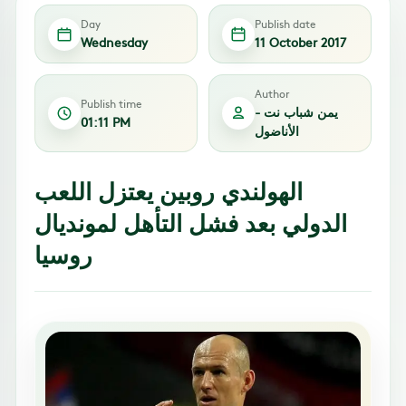
Day
Publish date
Wednesday
11 October 2017
Author
Publish time
يمن شباب نت -
01:11 PM
الأناضول
الهولندي روبين يعتزل اللعب
الدولي بعد فشل التأهل لمونديال
روسيا