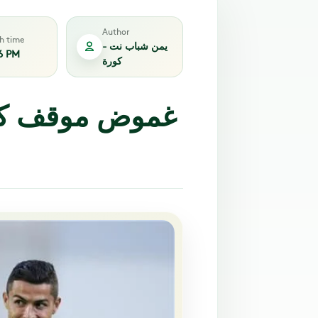
Author
sh time
يمن شباب نت -
6 PM
كورة
غموض موقف كريس