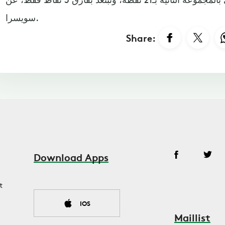
سويسرا.
Share:
Download Apps
t
IOS
Maillist