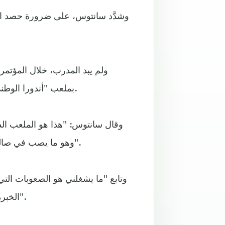
وشدَّد سانتوس، على ضرورة حصد الن
ولم يبد المدرب، خلال المؤت
بملعب "أندورا الوطني"، لكن من تقديم المستوى المطلوب من أجل العودة بالفوز.
وقال سانتوس: "هذا هو الملعب الذ
وهو ما يصب في صالح أندورا؛ لأن لاعبيها معتادين عليه، ولكن هذا الأمر لا يشغلني".
وتابع "ما يشغلني هو الصعوبات التي 
الخبرة والشباب. فريق لم يستقبل على ملعبه سوى 3 أهداف فقط".