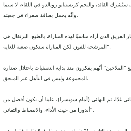
ُشرك القائد، والنجم كريستيانو رونالدو في اللقاء، لا سيما
وأنَّه يحمل بطاقة صفراء في جعبته.
الفريق الذي أراه مناسبًا لهذه المباراة. بالطبع، البرتغال هي
المرشحة للفوز، لكن المباراة ستكون صعبة للغاية".
ضح بطل أوروبا 2016 مع "الملاحين" أنَّهم يفكرون منذ بداية التصفيات باحتلال صدارة
المجموعة وليس في التأهل عبر الملحق.
 غدًا، ثم النهائي (أمام سويسرا). علينا أن نكون أفضل من
أندورا من حيث الأداء، والانضباط والتفاني".
وتحتل البرتغال، المركز الثاني بالمجموعة الثانية بـ21 نقطة، وتبتعد بفارق 3 نقاط فقط، عن