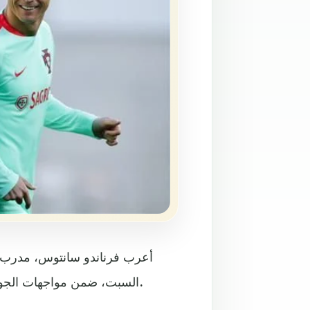
أعرب فرناندو سانتوس، مدرب الب
السبت، ضمن مواجهات الجولة قبل الأخيرة بتصفيات أوروبا المؤهلة لمونديال روسيا 2018.