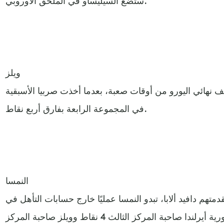
ستضع السيليساو في الملحق الأوروبي.
ويلز
 نهائي اليورو من أوقات صعبة، بعدما أخذت صربيا الأسبقية
في المجموعة الرابعة بفارق أربع نقاط.
النمسا
تهم دافيد ألابا، تبدو النمسا عمليًا خارج حسابات التأهل في
مجموعة ويلز، حيث تبعد عن جمهورية أيرلندا صاحبة المركز الثالث 4 نقاط وويلز صاحبة المركز