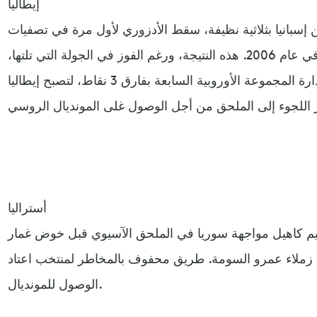
إيطاليا
 من إسبانيا بثلاثية نظيفة، سقط الأدزوري لأول مرة في تصفيات
المونديال منذ الهزيمة من فرنسا في عام 2006. هذه النتيجة، ورغم الفوز في الجولة التي تلتها،
أدت لانفراد منتخب لا روخا بصدارة المجموعة الأوروبية السابعة بفارق 3 نقاط، لتصبح إيطاليا
أستراليا
يم كاهيل مواجهة سوريا في الملحق الآسيوي قبل خوض غمار
زملاء عمرو السومة. طريق محفوف بالمخاطر لمنتخب اعتاد
الوصول للمونديال.