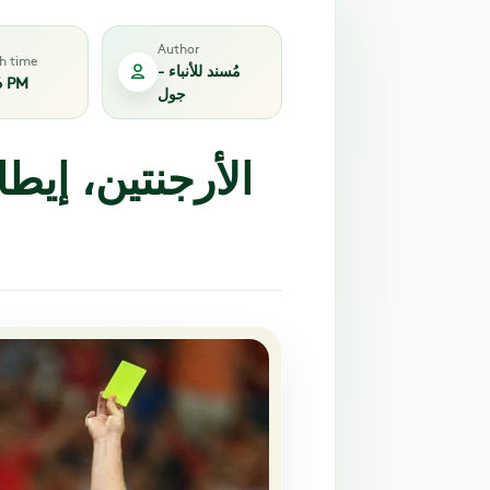
Author
sh time
مُسند للأنباء -
6 PM
جول
الأرجنتين، إيطا