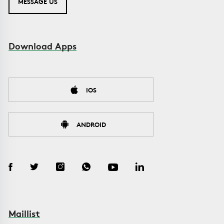
MESSAGE US
Download Apps
IOS
ANDROID
Maillist