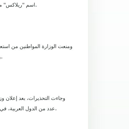
اسم "ريلاكس" من الأسواق، وإرسال عينات منه إلى معامل التحاليل المختصة.
ومنعت الوزارة المواطنين من استعم
والعطور والإكسسوارات والصيدليات للبحث عن العطر القاتل.
وجاءت التحذيرات، بعد إعلان وزا
عدد من الدول العربية، في مقدمت?ا مصر والعراق والكويت والبحرين ولبنان والسودان.