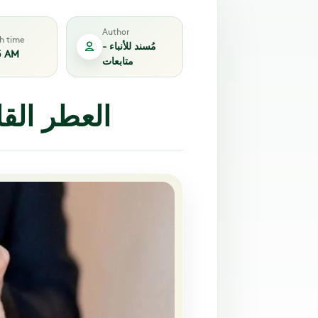
Author
sh time
مُسند للأنباء -
5 AM
متابعات
العطر القا