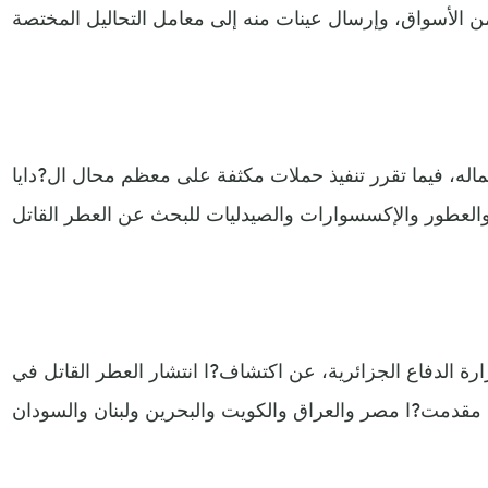
اله، فيما تقرر تنفيذ حملات مكثفة على معظم محال ال?دايا
رة الدفاع الجزائرية، عن اكتشاف?ا انتشار العطر القاتل في