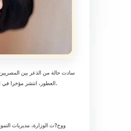
سادت حالة من الذعر بين المصريين، 
العطور، انتشر مؤخرا في الصيدليات والمحال، يؤدي إلى الوفاة بعد 3 أيام من استخدامه.
ووج?ت الوزارة، مديريات التم