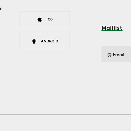
t
IOS
Maillist
ANDROID